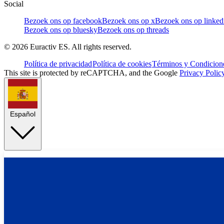
Social
Bezoek ons op facebook
Bezoek ons op x
Bezoek ons op linked
Bezoek ons op bluesky
Bezoek ons op threads
©
2026
Euractiv ES. All rights reserved.
Política de privacidad
Política de cookies
Términos y Condicione
This site is protected by reCAPTCHA, and the Google
Privacy Polic
Español