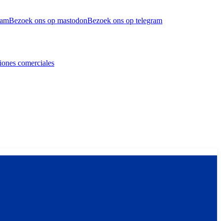
ram
Bezoek ons op mastodon
Bezoek ons op telegram
iones comerciales