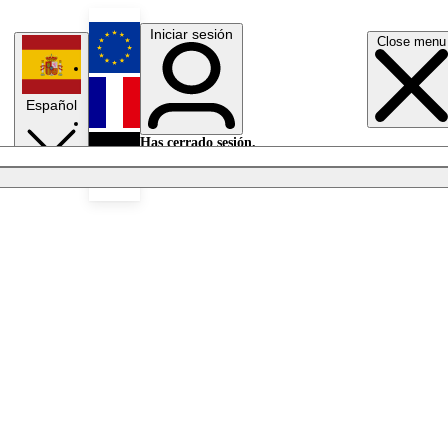
Iniciar sesión
Close menu
English
Español
Français
Has cerrado sesión.
Iniciar sesión
Modo oscuro
Deutsch