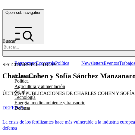
Open sub navigation
Buscar
Rapporteur
Economía
Política
Newsletters
Eventos
Trabajo
SECCIONES POLÍTICAS
Charles Cohen y Sofía Sánchez Manzanar
Economía
Política
Agricultura y alimentación
Salud
ÚLTIMAS PUBLICACIONES DE CHARLES COHEN Y SOF
Tecnología
Energía, medio ambiente y transporte
DEFENSA
Defensa
La crisis de los fertilizantes hace más vulnerable a la industria europe
defensa