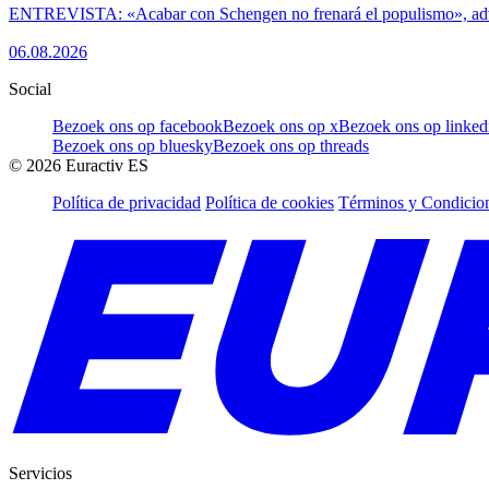
ENTREVISTA: «Acabar con Schengen no frenará el populismo», ad
06.08.2026
Social
Bezoek ons op facebook
Bezoek ons op x
Bezoek ons op linked
Bezoek ons op bluesky
Bezoek ons op threads
©
2026
Euractiv ES
Política de privacidad
Política de cookies
Términos y Condicion
Servicios