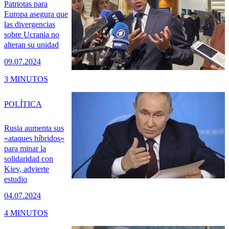
Patriotas para
Europa asegura que
las divergencias
sobre Ucrania no
alteran su unidad
09.07.2024
3 MINUTOS
POLÍTICA
Rusia aumenta sus
«ataques híbridos»
para minar la
solidaridad con
Kiev, advierte
estudio
04.07.2024
4 MINUTOS