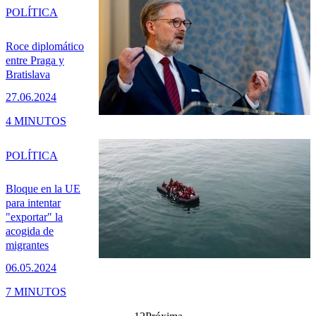
POLÍTICA
Roce diplomático
entre Praga y
Bratislava
27.06.2024
4 MINUTOS
POLÍTICA
Bloque en la UE
para intentar
"exportar" la
acogida de
migrantes
06.05.2024
7 MINUTOS