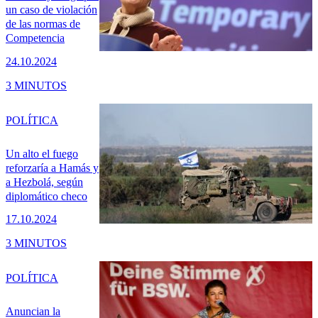
un caso de violación
de las normas de
Competencia
24.10.2024
3 MINUTOS
POLÍTICA
Un alto el fuego
reforzaría a Hamás y
a Hezbolá, según
diplomático checo
17.10.2024
3 MINUTOS
POLÍTICA
Anuncian la