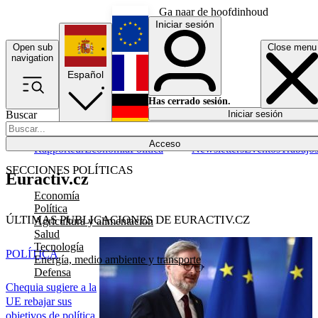
Ga naar de hoofdinhoud
Iniciar sesión
Open sub
Close menu
English
navigation
Español
Français
Has cerrado sesión.
Buscar
Iniciar sesión
Modo oscuro
Deutsch
Acceso
Rapporteur
Economía
Política
Newsletters
Eventos
Trabajo
SECCIONES POLÍTICAS
Euractiv.cz
Economía
Política
ÚLTIMAS PUBLICACIONES DE EURACTIV.CZ
Agricultura y alimentación
Salud
Tecnología
POLÍTICA
Energía, medio ambiente y transporte
Defensa
Chequia sugiere a la
UE rebajar sus
objetivos de política