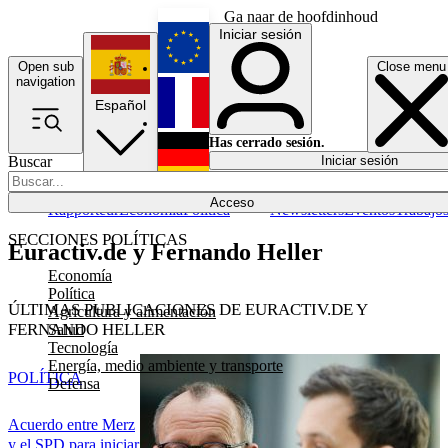
Ga naar de hoofdinhoud
Iniciar sesión
Open sub
Close menu
English
navigation
Español
Français
Has cerrado sesión.
Buscar
Iniciar sesión
Modo oscuro
Deutsch
Acceso
Rapporteur
Economía
Política
Newsletters
Eventos
Trabajo
SECCIONES POLÍTICAS
Euractiv.de y Fernando Heller
Economía
Política
ÚLTIMAS PUBLICACIONES DE EURACTIV.DE Y
Agricultura y alimentación
FERNANDO HELLER
Salud
Tecnología
Energía, medio ambiente y transporte
POLÍTICA
Defensa
Acuerdo entre Merz
y el SPD para iniciar