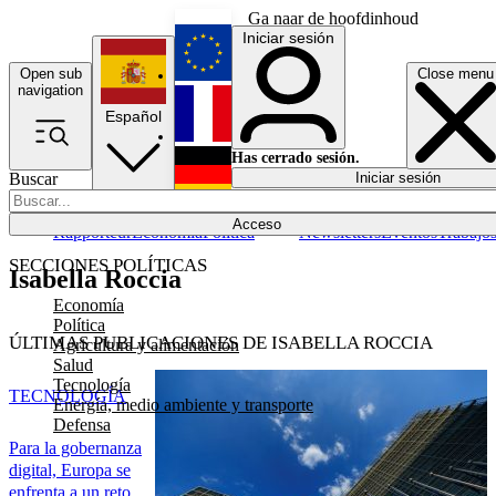
Ga naar de hoofdinhoud
Iniciar sesión
Open sub
Close menu
English
navigation
Español
Français
Has cerrado sesión.
Buscar
Iniciar sesión
Modo oscuro
Deutsch
Acceso
Rapporteur
Economía
Política
Newsletters
Eventos
Trabajo
SECCIONES POLÍTICAS
Isabella Roccia
Economía
Política
ÚLTIMAS PUBLICACIONES DE ISABELLA ROCCIA
Agricultura y alimentación
Salud
Tecnología
TECNOLOGÍA
Energía, medio ambiente y transporte
Defensa
Para la gobernanza
digital, Europa se
enfrenta a un reto