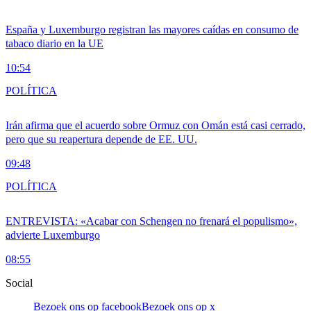
España y Luxemburgo registran las mayores caídas en consumo de
tabaco diario en la UE
10:54
POLÍTICA
Irán afirma que el acuerdo sobre Ormuz con Omán está casi cerrado,
pero que su reapertura depende de EE. UU.
09:48
POLÍTICA
ENTREVISTA: «Acabar con Schengen no frenará el populismo»,
advierte Luxemburgo
08:55
Social
Bezoek ons op facebook
Bezoek ons op x