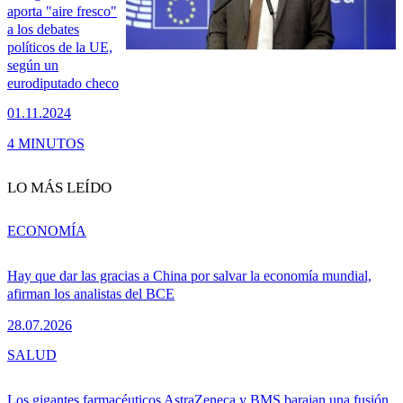
aporta "aire fresco"
a los debates
políticos de la UE,
según un
eurodiputado checo
01.11.2024
4 MINUTOS
LO MÁS LEÍDO
ECONOMÍA
Hay que dar las gracias a China por salvar la economía mundial,
afirman los analistas del BCE
28.07.2026
SALUD
Los gigantes farmacéuticos AstraZeneca y BMS barajan una fusión