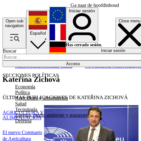
Ga naar de hoofdinhoud
Iniciar sesión
Open sub
Close menu
English
navigation
Español
Français
Has cerrado sesión.
Buscar
Iniciar sesión
Modo oscuro
Deutsch
Acceso
Rapporteur
Economía
Política
Newsletters
Eventos
Trabajo
SECCIONES POLÍTICAS
Kateřina Zichová
Economía
Política
ÚLTIMAS PUBLICACIONES DE KATEŘINA ZICHOVÁ
Agricultura y alimentación
Salud
Tecnología
AGRICULTURA Y
Energía, medio ambiente y transporte
ALIMENTACIÓN
Defensa
El nuevo Comisario
de Agricultura