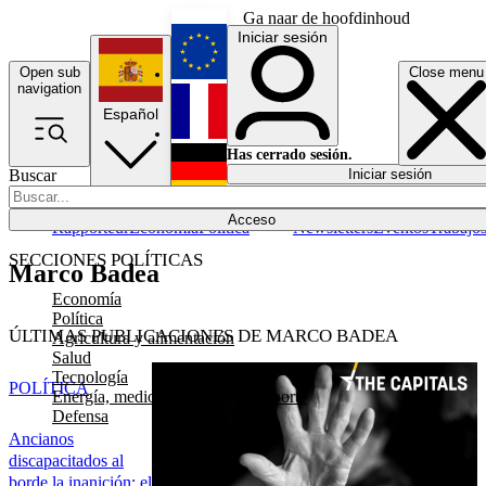
Ga naar de hoofdinhoud
Iniciar sesión
Open sub
Close menu
English
navigation
Español
Français
Has cerrado sesión.
Buscar
Iniciar sesión
Modo oscuro
Deutsch
Acceso
Rapporteur
Economía
Política
Newsletters
Eventos
Trabajo
SECCIONES POLÍTICAS
Marco Badea
Economía
Política
ÚLTIMAS PUBLICACIONES DE MARCO BADEA
Agricultura y alimentación
Salud
Tecnología
POLÍTICA
Energía, medio ambiente y transporte
Defensa
Ancianos
discapacitados al
borde la inanición: el