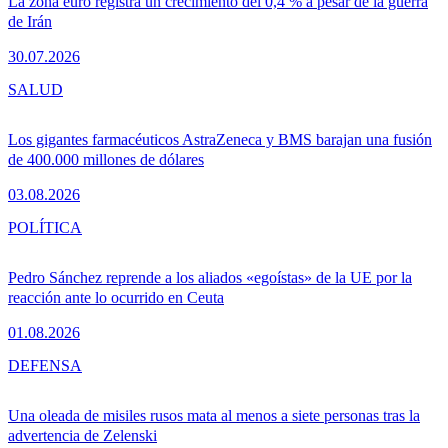
La zona euro registra un crecimiento del 0,4 % a pesar de la guerra
de Irán
30.07.2026
SALUD
Los gigantes farmacéuticos AstraZeneca y BMS barajan una fusión
de 400.000 millones de dólares
03.08.2026
POLÍTICA
Pedro Sánchez reprende a los aliados «egoístas» de la UE por la
reacción ante lo ocurrido en Ceuta
01.08.2026
DEFENSA
Una oleada de misiles rusos mata al menos a siete personas tras la
advertencia de Zelenski