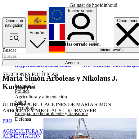
Ga naar de hoofdinhoud
Iniciar sesión
Open sub
Close menu
English
navigation
Español
Français
Has cerrado sesión.
Buscar
Iniciar sesión
Modo oscuro
Deutsch
Acceso
Rapporteur
Economía
Política
Newsletters
Eventos
Trabajo
SECCIONES POLÍTICAS
María Simón Arboleas y Nikolaus J.
Kurmayer
Economía
Política
Agricultura y alimentación
Salud
ÚLTIMAS PUBLICACIONES DE MARÍA SIMÓN
Tecnología
ARBOLEAS Y NIKOLAUS J. KURMAYER
Energía, medio ambiente y transporte
Defensa
PRO
AGRICULTURA Y
ALIMENTACIÓN