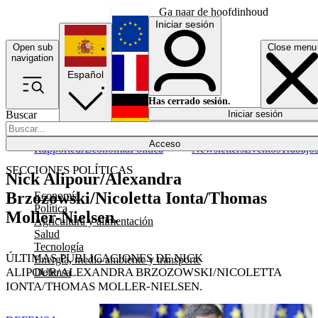
Ga naar de hoofdinhoud
Iniciar sesión
Open sub
Close menu
English
navigation
Español
Français
Has cerrado sesión.
Buscar
Iniciar sesión
Modo oscuro
Deutsch
Acceso
Rapporteur
Economía
Política
Newsletters
Eventos
Trabajo
SECCIONES POLÍTICAS
Nick Alipour/Alexandra
Brzozowski/Nicoletta Ionta/Thomas
Economía
Política
Moller-Nielsen.
Agricultura y alimentación
Salud
Tecnología
ÚLTIMAS PUBLICACIONES DE NICK
Energía, medio ambiente y transporte
ALIPOUR/ALEXANDRA BRZOZOWSKI/NICOLETTA
Defensa
IONTA/THOMAS MOLLER-NIELSEN.