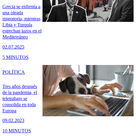
Grecia se enfrenta a
una oleada
migratoria, mientras
Libia y Turquía
estrechan lazos en el
Mediterráneo
02.07.2025
5 MINUTOS
POLÍTICA
Tres años después
de la pandemia, el
teletrabajo se
consolida en toda
Europa
09.02.2023
10 MINUTOS