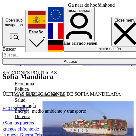
Ga naar de hoofdinhoud
Iniciar sesión
Open sub
Close menu
English
navigation
Español
Français
Has cerrado sesión.
Buscar
Iniciar sesión
Modo oscuro
Deutsch
Acceso
Rapporteur
Economía
Política
Newsletters
Eventos
Trabajo
SECCIONES POLÍTICAS
Sofia Mandilara
Economía
Política
ÚLTIMAS PUBLICACIONES DE SOFIA MANDILARA
Agricultura y alimentación
Salud
Tecnología
ECONOMÍA
Energía, medio ambiente y transporte
Defensa
¿Son los puertos
griegos el frente de
la nueva Guerra Fría