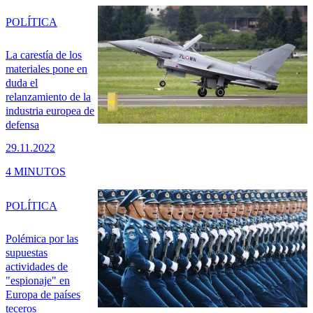
POLÍTICA
La carestía de los
materiales pone en
duda el
relanzamiento de la
industria europea de
defensa
29.11.2022
4 MINUTOS
POLÍTICA
Polémica por las
supuestas
actividades de
"espionaje" en
Europa de países
teceros