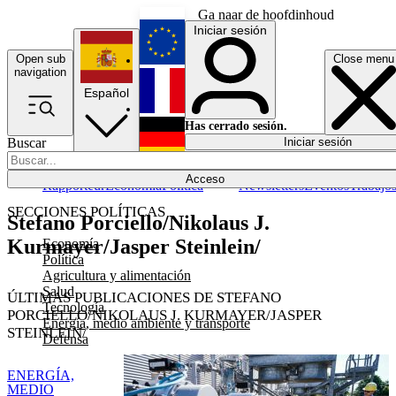
Ga naar de hoofdinhoud
Iniciar sesión
Open sub
Close menu
English
navigation
Español
Français
Has cerrado sesión.
Buscar
Iniciar sesión
Modo oscuro
Deutsch
Acceso
Rapporteur
Economía
Política
Newsletters
Eventos
Trabajo
SECCIONES POLÍTICAS
Stefano Porciello/Nikolaus J.
Kurmayer/Jasper Steinlein/
Economía
Política
Agricultura y alimentación
Salud
ÚLTIMAS PUBLICACIONES DE STEFANO
Tecnología
PORCIELLO/NIKOLAUS J. KURMAYER/JASPER
Energía, medio ambiente y transporte
STEINLEIN/
Defensa
ENERGÍA,
MEDIO