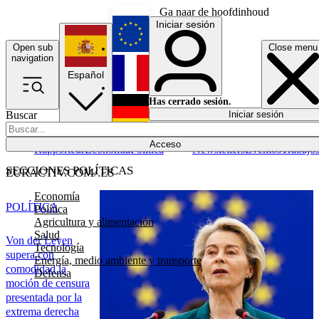
Ga naar de hoofdinhoud
Iniciar sesión
Open sub
Close menu
English
navigation
Español
Français
Has cerrado sesión.
Buscar
Iniciar sesión
Modo oscuro
Deutsch
Acceso
Rapporteur
Economía
Política
Newsletters
Eventos
Trabajo
SECCIONES POLÍTICAS
EURACTIV.COM/.ES
Economía
POLÍTICA
Política
Agricultura y alimentación
Salud
Von der Leyen
Tecnología
supera con
Energía, medio ambiente y transporte
comodidad la
Defensa
moción de censura
presentada por la
extrema derecha