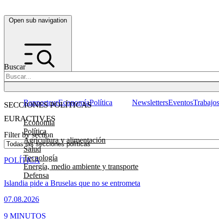
Open sub navigation
Buscar
Rapporteur
Economía
Política
Newsletters
Eventos
Trabajo
SECCIONES POLÍTICAS
EURACTIV.ES
Economía
Política
Filter by section
Agricultura y alimentación
Salud
Tecnología
POLÍTICA
Energía, medio ambiente y transporte
Defensa
Islandia pide a Bruselas que no se entrometa
07.08.2026
9 MINUTOS