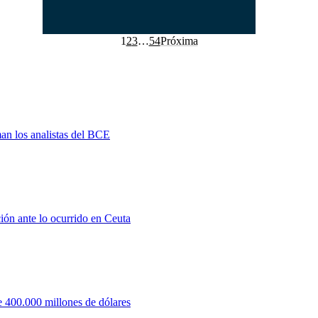
1
2
3
…
54
Próxima
man los analistas del BCE
ión ante lo ocurrido en Ceuta
 400.000 millones de dólares