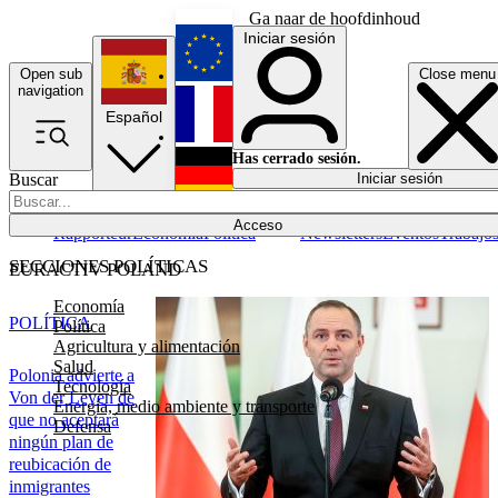
Ga naar de hoofdinhoud
Iniciar sesión
Open sub
Close menu
English
navigation
Español
Français
Has cerrado sesión.
Buscar
Iniciar sesión
Modo oscuro
Deutsch
Acceso
Rapporteur
Economía
Política
Newsletters
Eventos
Trabajo
SECCIONES POLÍTICAS
EURACTIV POLAND
Economía
POLÍTICA
Política
Agricultura y alimentación
Salud
Polonia advierte a
Tecnología
Von der Leyen de
Energía, medio ambiente y transporte
que no aceptará
Defensa
ningún plan de
reubicación de
inmigrantes