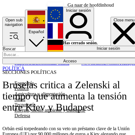
Ga naar de hoofdinhoud
Iniciar sesión
Open sub
Close menu
English
navigation
Español
Français
Has cerrado sesión.
Buscar
Iniciar sesión
Modo oscuro
Deutsch
Acceso
Rapporteur
Economía
Política
Newsletters
Eventos
Trabajo
POLÍTICA
SECCIONES POLÍTICAS
Bruselas critica a Zelenski al
Economía
Política
tiempo que aumenta la tensión
Agricultura y alimentación
Salud
entre Kiev y Budapest
Tecnología
Energía, medio ambiente y transporte
Defensa
Orbán está torpedeando con su veto un préstamo clave de la Unión
Europea (UE) por 90 000 millones de euros a Kiev alegando que