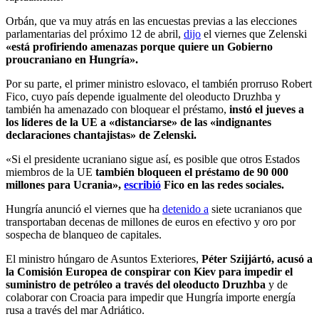
Orbán, que va muy atrás en las encuestas previas a las elecciones
parlamentarias del próximo 12 de abril,
dijo
el viernes que Zelenski
«está profiriendo amenazas porque quiere un Gobierno
proucraniano en Hungría».
Por su parte, el primer ministro eslovaco, el también prorruso Robert
Fico, cuyo país depende igualmente del oleoducto Druzhba y
también ha amenazado con bloquear el préstamo,
instó el jueves a
los líderes de la UE a «distanciarse» de las «indignantes
declaraciones chantajistas» de Zelenski.
«Si el presidente ucraniano sigue así, es posible que otros Estados
miembros de la UE
también bloqueen el préstamo de 90 000
millones para Ucrania»,
escribió
Fico en las redes sociales.
Hungría anunció el viernes que ha
detenido a
siete ucranianos que
transportaban decenas de millones de euros en efectivo y oro por
sospecha de blanqueo de capitales.
El ministro húngaro de Asuntos Exteriores,
Péter Szijjártó, acusó a
la Comisión Europea de conspirar con Kiev para impedir el
suministro de petróleo a través del oleoducto Druzhba
y de
colaborar con Croacia para impedir que Hungría importe energía
rusa a través del mar Adriático.