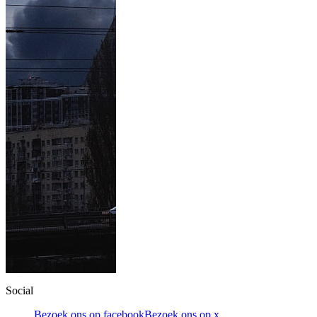
Social
Bezoek ons op facebook
Bezoek ons op x