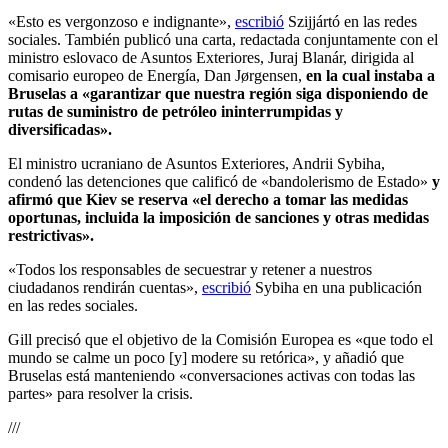
«Esto es vergonzoso e indignante»,
escribió
Szijjártó en las redes
sociales. También publicó una carta, redactada conjuntamente con el
ministro eslovaco de Asuntos Exteriores, Juraj Blanár, dirigida al
comisario europeo de Energía, Dan Jørgensen,
en la cual instaba a
Bruselas a «garantizar que nuestra región siga disponiendo de
rutas de suministro de petróleo ininterrumpidas y
diversificadas».
El ministro ucraniano de Asuntos Exteriores, Andrii Sybiha,
condenó las detenciones que calificó de «bandolerismo de Estado»
y
afirmó que Kiev se reserva «el derecho a tomar las medidas
oportunas, incluida la imposición de sanciones y otras medidas
restrictivas».
«Todos los responsables de secuestrar y retener a nuestros
ciudadanos rendirán cuentas»,
escribió
Sybiha en una publicación
en las redes sociales.
Gill precisó que el objetivo de la Comisión Europea es «que todo el
mundo se calme un poco [y] modere su retórica», y añadió que
Bruselas está manteniendo «conversaciones activas con todas las
partes» para resolver la crisis.
///