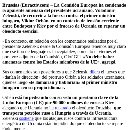
Bruselas (Euractiv.com) – La Comisión Europea ha condenado
la aparente amenaza del presidente ucraniano, Volodimir
Zelenski, de recurrir a la fuerza contra el primer ministro
húngaro, Viktor Orbán, en un contexto de tensión creciente
entre Budapest y Kiev por el fracaso de Ucrania en reparar un
oleoducto esencial.
«En concreto, en relación con los comentarios realizados por el
presidente Zelenski: desde la Comisión Europea tenemos muy claro
que ese tipo de lenguaje es inaceptable», comentó el viernes el
portavoz adjunto de la Comisión, Olof Gill.
«No debe haber
amenazas contra los Estados miembros de la UE», agregó.
Sus comentarios son posteriores a que Zelenski
dijera
el jueves que
«darían la dirección» del prorruso Orbán a los soldados ucranianos,
quienes luego
«le llamarían y hablarían» al primer ministro
húngaro «en su propio idioma».
Orbán está
torpedeando con su veto un préstamo clave de la
Unión Europea (UE) por 90 000 millones de euros a Kiev
alegando que Ucrania no ha
reparado
el oleoducto Druzhba,
que
transporta petróleo ruso a Hungría a través de Ucrania
.
Zelenski
sostiene
que los ataques rusos contra la infraestructura
energética de Ucrania están impidiendo que el oleoducto se repare
rápidamente.