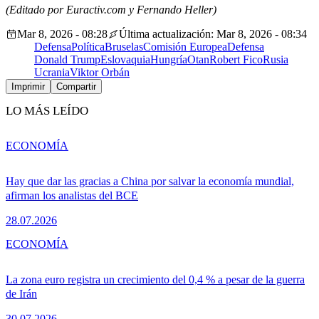
(Editado por Euractiv.com y Fernando Heller)
Mar 8, 2026 - 08:28
Última actualización: Mar 8, 2026 - 08:34
Defensa
Política
Bruselas
Comisión Europea
Defensa
Donald Trump
Eslovaquia
Hungría
Otan
Robert Fico
Rusia
Ucrania
Viktor Orbán
Imprimir
Compartir
LO MÁS LEÍDO
ECONOMÍA
Hay que dar las gracias a China por salvar la economía mundial,
afirman los analistas del BCE
28.07.2026
ECONOMÍA
La zona euro registra un crecimiento del 0,4 % a pesar de la guerra
de Irán
30.07.2026