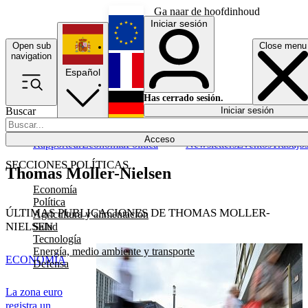
Ga naar de hoofdinhoud
Iniciar sesión
Open sub
Close menu
English
navigation
Español
Français
Has cerrado sesión.
Buscar
Iniciar sesión
Modo oscuro
Deutsch
Acceso
Rapporteur
Economía
Política
Newsletters
Eventos
Trabajo
SECCIONES POLÍTICAS
Thomas Moller-Nielsen
Economía
Política
ÚLTIMAS PUBLICACIONES DE THOMAS MOLLER-
Agricultura y alimentación
NIELSEN
Salud
Tecnología
Energía, medio ambiente y transporte
ECONOMÍA
Defensa
La zona euro
registra un