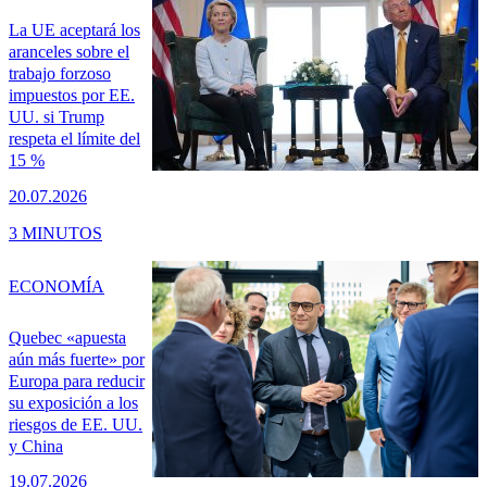
La UE aceptará los
aranceles sobre el
trabajo forzoso
impuestos por EE.
UU. si Trump
respeta el límite del
15 %
20.07.2026
3 MINUTOS
ECONOMÍA
Quebec «apuesta
aún más fuerte» por
Europa para reducir
su exposición a los
riesgos de EE. UU.
y China
19.07.2026