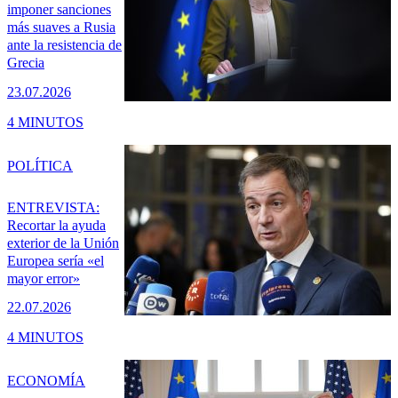
imponer sanciones
más suaves a Rusia
ante la resistencia de
Grecia
23.07.2026
4 MINUTOS
POLÍTICA
ENTREVISTA:
Recortar la ayuda
exterior de la Unión
Europea sería «el
mayor error»
22.07.2026
4 MINUTOS
ECONOMÍA