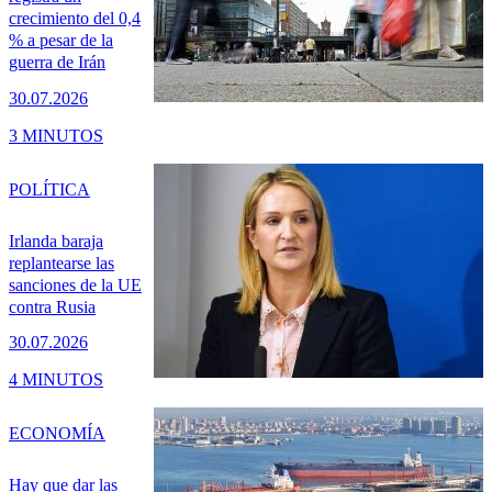
crecimiento del 0,4
% a pesar de la
guerra de Irán
30.07.2026
3 MINUTOS
POLÍTICA
Irlanda baraja
replantearse las
sanciones de la UE
contra Rusia
30.07.2026
4 MINUTOS
ECONOMÍA
Hay que dar las