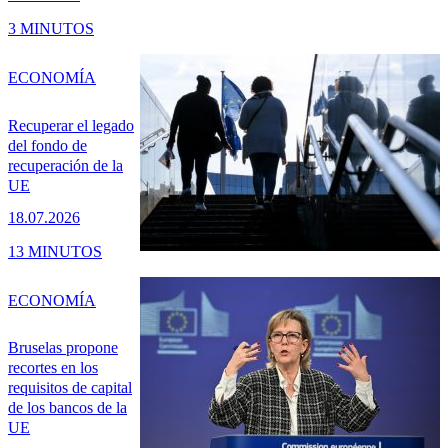
3 MINUTOS
ECONOMÍA
Recuperar el legado
del fondo de
recuperación de la
UE
18.07.2026
13 MINUTOS
ECONOMÍA
Bruselas propone
recortes en los
requisitos de capital
de los bancos de la
UE