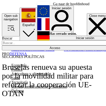
Ga naar de hoofdinhoud
Iniciar sesión
Open sub
Close menu
English
navigation
Español
Français
Has cerrado sesión.
Buscar
Iniciar sesión
Modo oscuro
Deutsch
Acceso
Rapporteur
Economía
Política
Newsletters
Eventos
Trabajo
PRO
DEFENSA
SECCIONES POLÍTICAS
Bruselas renueva su apuesta
Economía
Política
por la movilidad militar para
Agricultura y alimentación
Salud
Tecnología
reforzar la cooperación UE-
Energía, medio ambiente y transporte
Defensa
OTAN