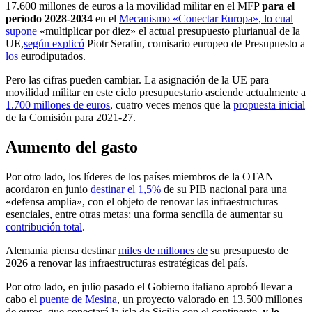
17.600 millones de euros a la movilidad militar en el
MFP
para el
período 2028-2034
en el
Mecanismo «Conectar Europa», lo cual
supone
«multiplicar por diez» el actual presupuesto plurianual de la
UE,
según explicó
Piotr Serafin, comisario europeo de Presupuesto a
los
eurodiputados.
Pero las cifras pueden cambiar. La asignación de la UE para
movilidad militar en este ciclo presupuestario asciende actualmente a
1.700 millones de euros
, cuatro veces menos que la
propuesta inicial
de la Comisión para 2021-27.
Aumento del gasto
Por otro lado, los líderes de los países miembros de la OTAN
acordaron en junio
destinar el 1,5%
de su PIB nacional para una
«defensa amplia», con el objeto de renovar las infraestructuras
esenciales, entre otras metas: una forma sencilla de aumentar su
contribución total
.
Alemania piensa destinar
miles de millones de
su presupuesto de
2026 a renovar las infraestructuras estratégicas del país.
Por otro lado, en julio pasado el Gobierno italiano aprobó llevar a
cabo el
puente de Mesina
, un proyecto valorado en 13.500 millones
de euros, que conectará la isla de Sicilia con el continente,
y lo