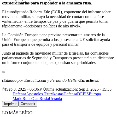
extraordinarias para responder a la amenaza rusa.
El eurodiputado Roberts Zīle (ECR), coponente del informe sobre
movilidad militar, subrayó la necesidad de contar con una fase
«intermedia» entre tiempos de paz y de guerra que permita tomar
rápidamente «decisiones políticas de alto nivel».
La Comisión Europea tiene previsto presentar un «marco de la
Unión Europea» que permita a los países de la UE solicitar ayuda
para el transporte de equipos y personal militar.
Junto al paquete de movilidad militar de Bruselas, las comisiones
parlamentarias de Seguridad y Transportes presentarán en diciembre
un informe conjunto en el que expondrán sus prioridades.
///
(Editado por Euractiv.com y Fernando Heller/
Euractiv.es
)
Sep 3, 2025 - 06:36
Última actualización: Sep 3, 2025 - 15:35
Defensa
Apostolos Tzitzikostas
Defensa
DEFIS
Europa
Mark Rutte
Otan
Rusia
Ucrania
Imprimir
Compartir
LO MÁS LEÍDO