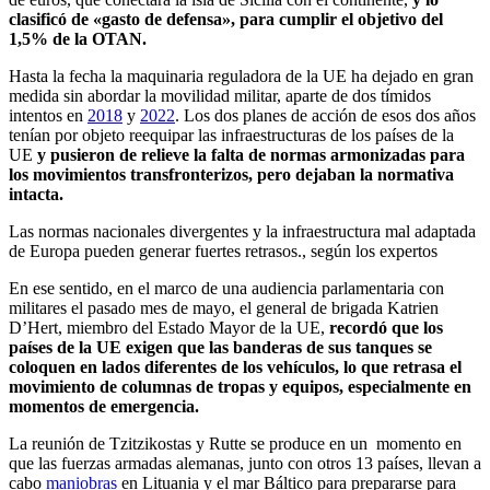
clasificó de «gasto de defensa», para cumplir el objetivo del
1,5% de la OTAN.
Hasta la fecha la maquinaria reguladora de la UE ha dejado en gran
medida sin abordar la movilidad militar, aparte de dos tímidos
intentos en
2018
y
2022
. Los dos planes de acción de esos dos años
tenían por objeto reequipar las infraestructuras de los países de la
UE
y pusieron de relieve la falta de normas armonizadas para
los movimientos transfronterizos, pero dejaban la normativa
intacta.
Las normas nacionales divergentes y la infraestructura mal adaptada
de Europa pueden generar fuertes retrasos., según los expertos
En ese sentido, en el marco de una audiencia parlamentaria con
militares el pasado mes de mayo, el general de brigada
Katrien
D’Hert
, miembro del Estado Mayor de la UE
,
recordó que
los
países de la UE exigen
que
las banderas de sus tanques
se
coloquen en lados diferentes de los vehículos, lo que retrasa el
movimiento de columnas
de tropas y equipos, especialmente en
momentos de emergencia.
La reunión de Tzitzikostas y Rutte se produce en un momento en
que las fuerzas armadas alemanas, junto con otros 13 países, llevan a
cabo
maniobras
en Lituania y el mar Báltico para prepararse para