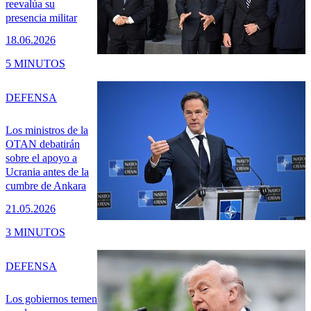
reevalúa su
presencia militar
18.06.2026
5 MINUTOS
DEFENSA
Los ministros de la
OTAN debatirán
sobre el apoyo a
Ucrania antes de la
cumbre de Ankara
21.05.2026
3 MINUTOS
DEFENSA
Los gobiernos temen