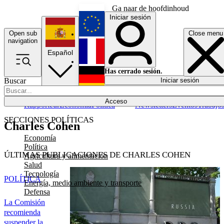
Ga naar de hoofdinhoud
Iniciar sesión
Open sub
Close menu
English
navigation
Español
Français
Has cerrado sesión.
Buscar
Iniciar sesión
Modo oscuro
Deutsch
Acceso
Rapporteur
Economía
Política
Newsletters
Eventos
Trabajo
SECCIONES POLÍTICAS
Charles Cohen
Economía
Política
ÚLTIMAS PUBLICACIONES DE CHARLES COHEN
Agricultura y alimentación
Salud
Tecnología
POLÍTICA
Energía, medio ambiente y transporte
Defensa
La Comisión
recomienda
suspender la