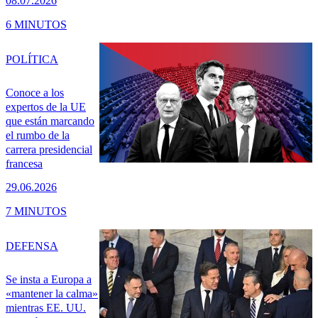
08.07.2026
6 MINUTOS
POLÍTICA
Conoce a los
expertos de la UE
que están marcando
el rumbo de la
carrera presidencial
francesa
29.06.2026
7 MINUTOS
DEFENSA
Se insta a Europa a
«mantener la calma»
mientras EE. UU.