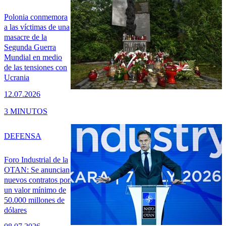
Polonia conmemora
a las víctimas de una
masacre de la
Segunda Guerra
Mundial en medio
de las tensiones con
Ucrania
12.07.2026
3 MINUTOS
DEFENSA
Foro Industrial de la
OTAN: Se anuncian
nuevos contratos por
un valor mínimo de
50.000 millones de
dólares