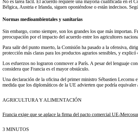
No es tarea fácil. El acuerdo requiere una mayoría cualificada en el
Bélgica, Austria e Irlanda, siguen oponiéndose o están indecisos. Según
Normas medioambientales y sanitarias
Sin embargo, como siempre, son los grandes los que más importan. Fra
preocupación por el impacto del acuerdo entre los agricultores naciona
Para salir del punto muerto, la Comisión ha pasado a la ofensiva, diri
protección más claras para los productos agrarios sensibles, y explicó
Los esfuerzos no lograron conmover a París. A pesar del lenguaje conci
considera que Francia es el mayor obstáculo.
Una declaración de la oficina del primer ministro Sébastien Lecornu e
medida que los diplomáticos de la UE advierten que podría equivaler 
AGRICULTURA Y ALIMENTACIÓN
Francia exige que se aplace la firma del pacto comercial UE-Mercosu
3 MINUTOS