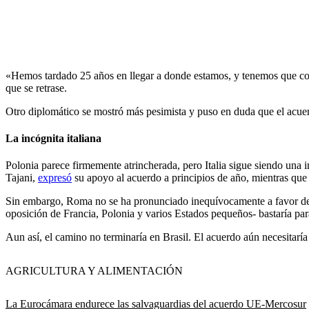
«Hemos tardado 25 años en llegar a donde estamos, y tenemos que conc
que se retrase.
Otro diplomático se mostró más pesimista y puso en duda que el acuer
La incógnita italiana
Polonia parece firmemente atrincherada, pero Italia sigue siendo una
Tajani,
expresó
su apoyo al acuerdo a principios de año, mientras que 
Sin embargo, Roma no se ha pronunciado inequívocamente a favor del ac
oposición de Francia, Polonia y varios Estados pequeños- bastaría para
Aun así, el camino no terminaría en Brasil. El acuerdo aún necesitarí
AGRICULTURA Y ALIMENTACIÓN
La Eurocámara endurece las salvaguardias del acuerdo UE-Mercosur