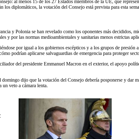
 Consejo: al menos 15 de los 27 Estados miembros de la UE, que represen
 los diplomáticos, la votación del Consejo está prevista para esta seman
ncia y Polonia se han revelado como los oponentes más decididos, mien
les y por las normas medioambientales y sanitarias menos estrictas apli
giéndose por igual a los gobiernos escépticos y a los grupos de presión 
 cómo podrían aplicarse salvaguardias de emergencia para proteger secto
liador del presidente Emmanuel Macron en el exterior, el apoyo político
l domingo dijo que la votación del Consejo debería posponerse y dar más 
a un veto a cámara lenta.
r