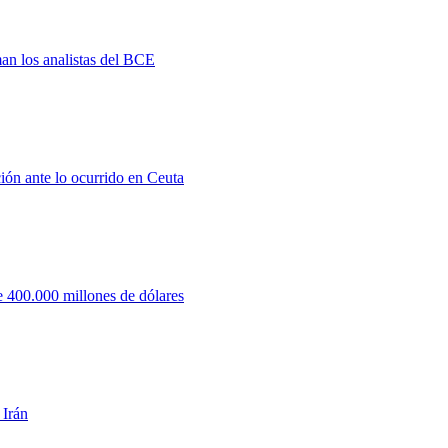
man los analistas del BCE
ión ante lo ocurrido en Ceuta
 400.000 millones de dólares
 Irán