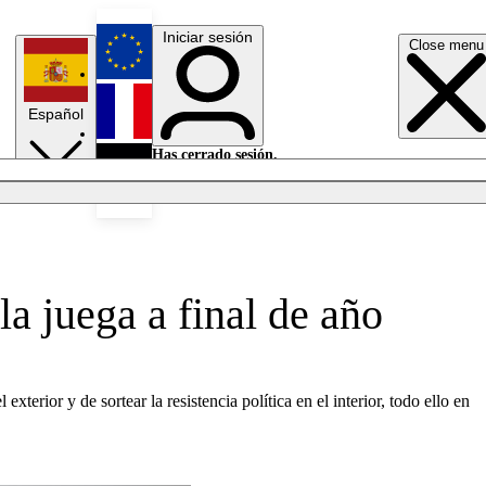
Iniciar sesión
Close menu
English
Español
Français
Has cerrado sesión.
Iniciar sesión
Modo oscuro
Deutsch
a juega a final de año
terior y de sortear la resistencia política en el interior, todo ello en