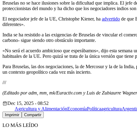
Bruselas no se hace ilusiones sobre la dificultad que implica. El jef
proteccionistas del mundo y ha dicho que los negociadores indios son
El negociador jefe de la UE, Christophe Kiener, ha
advertido
de que B
diferentes».
India se ha resistido a las exigencias de Bruselas de vincular el come
carbono- sigue siendo otro obstáculo importante.
«No será el acuerdo ambicioso que esperábamos», dijo esta semana un
habituales de la UE. Pero quizá se trata de la única versión que tiene p
Para Bruselas, las dos negociaciones, la de Mercosur y la de la India, p
un contexto geopolítico cada vez más incierto.
///
(Editado por adm, mm, mk/Euractiv.com y Luis de Zubiaurre Wagner
Dec 15, 2025 - 08:52
Agricultura y Alimentación
Economía
Política
agricultura
Argenti
Imprimir
Compartir
LO MÁS LEÍDO