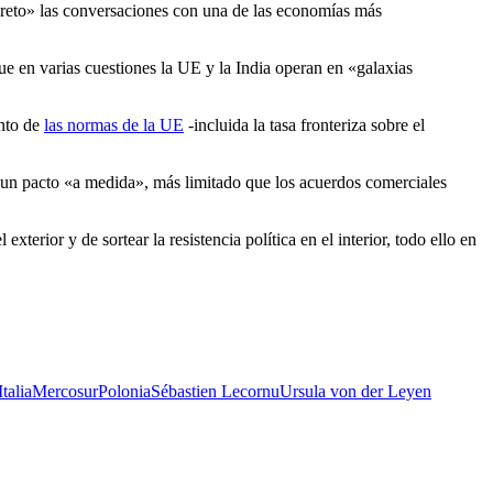
reto» las conversaciones con una de las economías más
e en varias cuestiones la UE y la India operan en «galaxias
ento de
las normas de la UE
-incluida la tasa fronteriza sobre el
 un pacto «a medida», más limitado que los acuerdos comerciales
terior y de sortear la resistencia política en el interior, todo ello en
Italia
Mercosur
Polonia
Sébastien Lecornu
Ursula von der Leyen