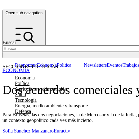
Open sub navigation
Buscar
Rapporteur
Economía
Política
Newsletters
Eventos
Trabajo
SECCIONES POLÍTICAS
ECONOMÍA
Economía
Política
Dos acuerdos comerciales y 
Agricultura y alimentación
Salud
Tecnología
Energía, medio ambiente y transporte
Defensa
Para Bruselas, las dos negociaciones, la de Mercosur y la de la India, p
un contexto geopolítico cada vez más incierto.
Sofia Sanchez Manzanaro
Euractiv