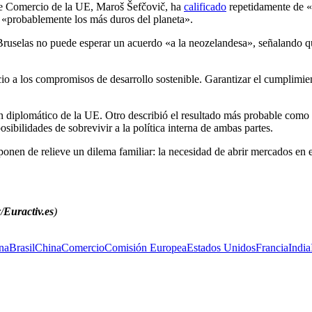
e de Comercio de la UE, Maroš Šefčovič, ha
calificado
repetidamente de «
 «probablemente los más duros del planeta».
ruselas no puede esperar un acuerdo «a la neozelandesa», señalando qu
rcio a los compromisos de desarrollo sostenible. Garantizar el cumplimi
 diplomático de la UE. Otro describió el resultado más probable como
osibilidades de sobrevivir a la política interna de ambas partes.
onen de relieve un dilema familiar: la necesidad de abrir mercados en el ex
/
Euractiv.es
)
na
Brasil
China
Comercio
Comisión Europea
Estados Unidos
Francia
India