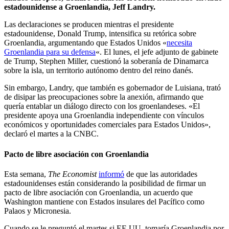
estadounidense a Groenlandia, Jeff Landry.
Las declaraciones se producen mientras el presidente
estadounidense, Donald Trump, intensifica su retórica sobre
Groenlandia, argumentando que Estados Unidos «
necesita
Groenlandia para su defensa
«. El lunes, el jefe adjunto de gabinete
de Trump, Stephen Miller, cuestionó la soberanía de Dinamarca
sobre la isla, un territorio autónomo dentro del reino danés.
Sin embargo, Landry, que también es gobernador de Luisiana, trató
de disipar las preocupaciones sobre la anexión, afirmando que
quería entablar un diálogo directo con los groenlandeses. «El
presidente apoya una Groenlandia independiente con vínculos
económicos y oportunidades comerciales para Estados Unidos»,
declaró el martes a la CNBC.
Pacto de libre asociación con Groenlandia
Esta semana,
The Economist
informó
de que las autoridades
estadounidenses están considerando la posibilidad de firmar un
pacto de libre asociación con Groenlandia, un acuerdo que
Washington mantiene con Estados insulares del Pacífico como
Palaos y Micronesia.
Cuando se le preguntó el martes si EE.UU. tomaría Groenlandia por