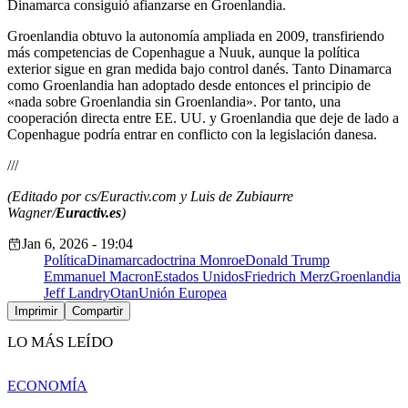
Dinamarca consiguió afianzarse en Groenlandia.
Groenlandia obtuvo la autonomía ampliada en 2009, transfiriendo
más competencias de Copenhague a Nuuk, aunque la política
exterior sigue en gran medida bajo control danés. Tanto Dinamarca
como Groenlandia han adoptado desde entonces el principio de
«nada sobre Groenlandia sin Groenlandia». Por tanto, una
cooperación directa entre EE. UU. y Groenlandia que deje de lado a
Copenhague podría entrar en conflicto con la legislación danesa.
///
(Editado por cs/Euractiv.com y Luis de Zubiaurre
Wagner/
Euractiv.es
)
Jan 6, 2026 - 19:04
Política
Dinamarca
doctrina Monroe
Donald Trump
Emmanuel Macron
Estados Unidos
Friedrich Merz
Groenlandia
Jeff Landry
Otan
Unión Europea
Imprimir
Compartir
LO MÁS LEÍDO
ECONOMÍA