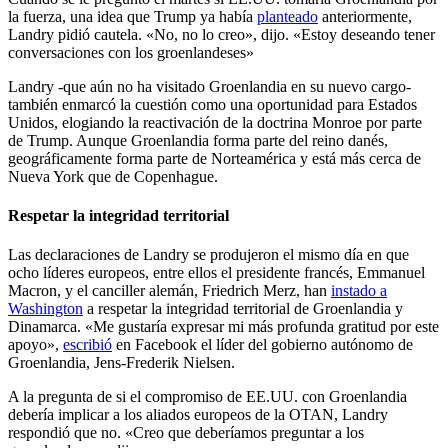
la fuerza, una idea que Trump ya había
planteado
anteriormente,
Landry pidió cautela. «No, no lo creo», dijo. «Estoy deseando tener
conversaciones con los groenlandeses»
Landry -que aún no ha visitado Groenlandia en su nuevo cargo-
también enmarcó la cuestión como una oportunidad para Estados
Unidos, elogiando la reactivación de la doctrina Monroe por parte
de Trump. Aunque Groenlandia forma parte del reino danés,
geográficamente forma parte de Norteamérica y está más cerca de
Nueva York que de Copenhague.
Respetar la integridad territorial
Las declaraciones de Landry se produjeron el mismo día en que
ocho líderes europeos, entre ellos el presidente francés, Emmanuel
Macron, y el canciller alemán, Friedrich Merz, han
instado a
Washington
a respetar la integridad territorial de Groenlandia y
Dinamarca. «Me gustaría expresar mi más profunda gratitud por este
apoyo»,
escribió
en Facebook el líder del gobierno autónomo de
Groenlandia, Jens-Frederik Nielsen.
A la pregunta de si el compromiso de EE.UU. con Groenlandia
debería implicar a los aliados europeos de la OTAN, Landry
respondió que no. «Creo que deberíamos preguntar a los