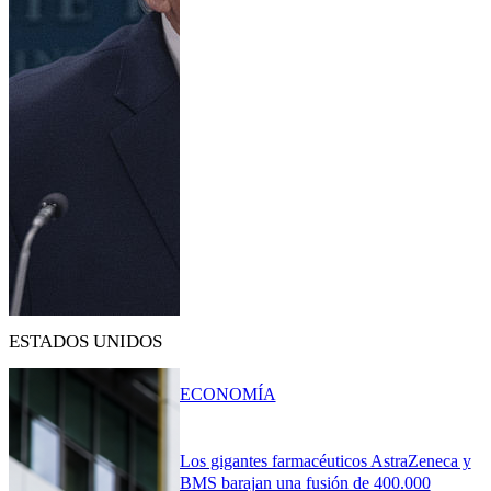
ESTADOS UNIDOS
ECONOMÍA
Los gigantes farmacéuticos AstraZeneca y
BMS barajan una fusión de 400.000