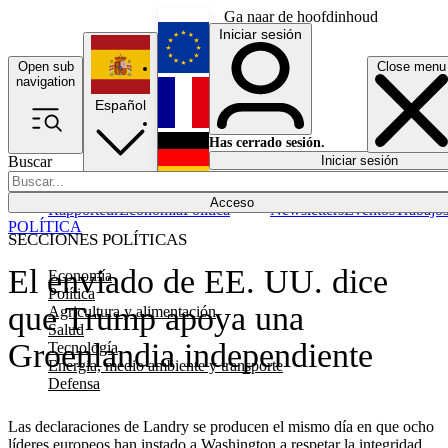
Ga naar de hoofdinhoud
Iniciar sesión
Open sub
Close menu
English
navigation
Español
Français
Has cerrado sesión.
Buscar
Iniciar sesión
Modo oscuro
Deutsch
Acceso
Rapporteur
Economía
Política
Newsletters
Eventos
Trabajo
POLÍTICA
SECCIONES POLÍTICAS
El enviado de EE. UU. dice
Economía
Política
que Trump apoya una
Agricultura y alimentación
Salud
Groenlandia independiente
Tecnología
Energía, medio ambiente y transporte
Defensa
Las declaraciones de Landry se producen el mismo día en que ocho
líderes europeos han instado a Washington a respetar la integridad