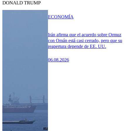
DONALD TRUMP
ECONOMÍA
Irán afirma que el acuerdo sobre Ormuz
con Omán está casi cerrado, pero que su
reapertura depende de EE. UU.
06.08.2026