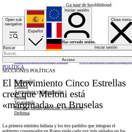
Ga naar de hoofdinhoud
Iniciar sesión
Open sub
Close menu
English
navigation
Español
Français
Has cerrado sesión.
Buscar
Iniciar sesión
Modo oscuro
Deutsch
Acceso
Rapporteur
Economía
Política
Newsletters
Eventos
Trabajo
POLÍTICA
SECCIONES POLÍTICAS
El Movimiento Cinco Estrellas
Economía
Política
cree que Meloni está
Agricultura y alimentación
Salud
«marginada» en Bruselas
Tecnología
Energía, medio ambiente y transporte
Defensa
La primera ministra italiana y los tres partidos que integran el
gobierno conservador en Roma están cada vez más aislados en los