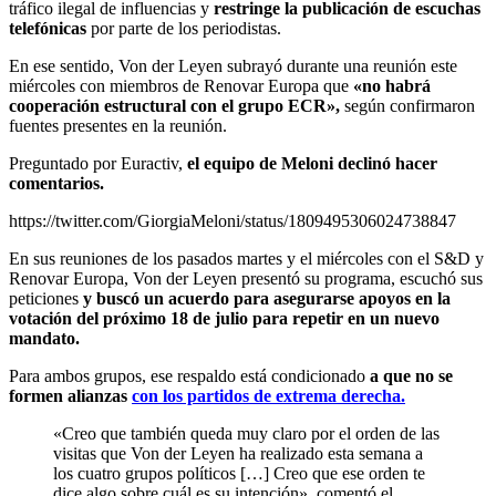
tráfico ilegal de influencias y
restringe la publicación de escuchas
telefónicas
por parte de los periodistas.
En ese sentido, Von der Leyen subrayó durante una reunión este
miércoles con miembros de Renovar Europa que
«no habrá
cooperación estructural con el grupo ECR»,
según confirmaron
fuentes presentes en la reunión.
Preguntado por Euractiv,
el equipo de Meloni declinó hacer
comentarios.
https://twitter.com/GiorgiaMeloni/status/1809495306024738847
En sus reuniones de los pasados martes y el miércoles con el S&D y
Renovar Europa, Von der Leyen presentó su programa, escuchó sus
peticiones
y buscó un acuerdo para asegurarse apoyos en la
votación del próximo 18 de julio para repetir en un nuevo
mandato.
Para ambos grupos, ese respaldo está condicionado
a que no se
formen alianzas
con los partidos de extrema derecha.
«Creo que también queda muy claro por el orden de las
visitas que Von der Leyen ha realizado esta semana a
los cuatro grupos políticos […] Creo que ese orden te
dice algo sobre cuál es su intención», comentó el