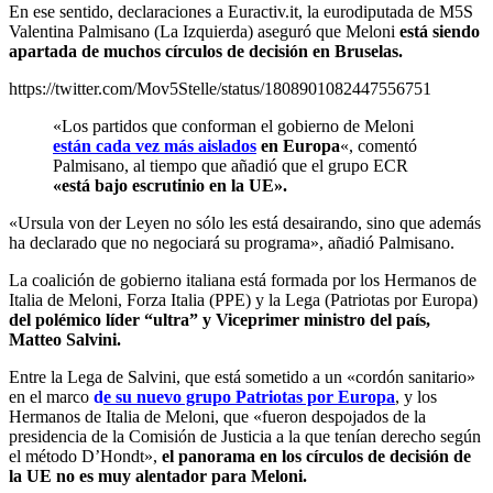
En ese sentido, declaraciones a Euractiv.it, la eurodiputada de M5S
Valentina Palmisano (La Izquierda) aseguró que Meloni
está siendo
apartada de muchos círculos de decisión en Bruselas.
https://twitter.com/Mov5Stelle/status/1808901082447556751
«Los partidos que conforman el gobierno de Meloni
están cada vez más aislados
en Europa
«, comentó
Palmisano, al tiempo que añadió que el grupo ECR
«está bajo escrutinio en la UE».
«Ursula von der Leyen no sólo les está desairando, sino que además
ha declarado que no negociará su programa», añadió Palmisano.
La coalición de gobierno italiana está formada por los Hermanos de
Italia de Meloni, Forza Italia (PPE) y la Lega (Patriotas por Europa)
del polémico líder “ultra” y Viceprimer ministro del país,
Matteo Salvini.
Entre la Lega de Salvini, que está sometido a un «cordón sanitario»
en el marco
d
e su nuevo grupo Patriotas por Europa
, y los
Hermanos de Italia de Meloni, que «fueron despojados de la
presidencia de la Comisión de Justicia a la que tenían derecho según
el método D’Hondt»,
el panorama en los círculos de decisión de
la UE no es muy alentador para Meloni.