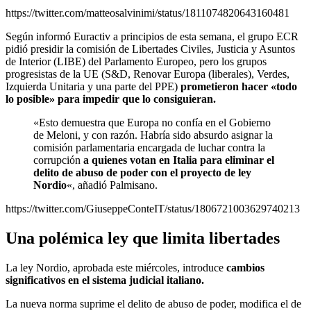
https://twitter.com/matteosalvinimi/status/1811074820643160481
Según informó Euractiv a principios de esta semana, el grupo ECR
pidió presidir la comisión de Libertades Civiles, Justicia y Asuntos
de Interior (LIBE) del Parlamento Europeo, pero los grupos
progresistas de la UE (S&D, Renovar Europa (liberales), Verdes,
Izquierda Unitaria y una parte del PPE)
prometieron hacer «todo
lo posible» para impedir que lo consiguieran.
«Esto demuestra que Europa no confía en el Gobierno
de Meloni, y con razón. Habría sido absurdo asignar la
comisión parlamentaria encargada de luchar contra la
corrupción
a quienes votan en Italia para eliminar el
delito de abuso de poder con el proyecto de ley
Nordio
«, añadió Palmisano.
https://twitter.com/GiuseppeConteIT/status/1806721003629740213
Una polémica ley que limita libertades
La ley Nordio, aprobada este miércoles, introduce
cambios
significativos en el sistema judicial italiano.
La nueva norma suprime el delito de abuso de poder, modifica el de