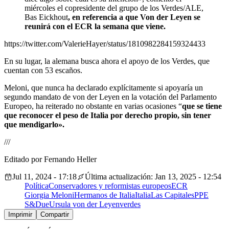
miércoles el copresidente del grupo de los Verdes/ALE,
Bas Eickhout
, en referencia a que Von der Leyen se
reunirá con el ECR la semana que viene.
https://twitter.com/ValerieHayer/status/1810982284159324433
En su lugar, la alemana busca ahora el apoyo de los Verdes, que
cuentan con 53 escaños.
Meloni, que nunca ha declarado explícitamente si apoyaría un
segundo mandato de von der Leyen en la votación del Parlamento
Europeo, ha reiterado no obstante en varias ocasiones “
que se tiene
que reconocer el peso de Italia por derecho propio, sin tener
que mendigarlo».
///
Editado por Fernando Heller
Jul 11, 2024 - 17:18
Última actualización: Jan 13, 2025 - 12:54
Política
Conservadores y reformistas europeos
ECR
Giorgia Meloni
Hermanos de Italia
Italia
Las Capitales
PPE
S&D
ue
Ursula von der Leyen
verdes
Imprimir
Compartir