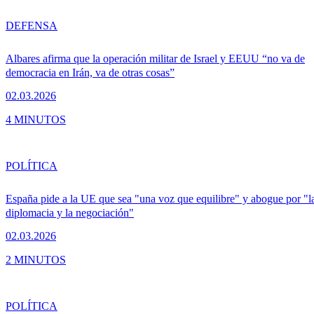
DEFENSA
Albares afirma que la operación militar de Israel y EEUU “no va de
democracia en Irán, va de otras cosas”
02.03.2026
4 MINUTOS
POLÍTICA
España pide a la UE que sea "una voz que equilibre" y abogue por "l
diplomacia y la negociación"
02.03.2026
2 MINUTOS
POLÍTICA