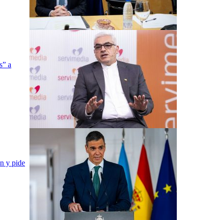
s” a
n y pide