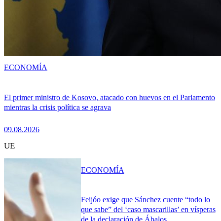
ECONOMÍA
El primer ministro de Kosovo, atacado con huevos en el Parlamento
mientras la crisis política se agrava
09.08.2026
UE
ECONOMÍA
Feijóo exige que Sánchez cuente “todo lo
que sabe” del ‘caso mascarillas’ en vísperas
de la declaración de Ábalos