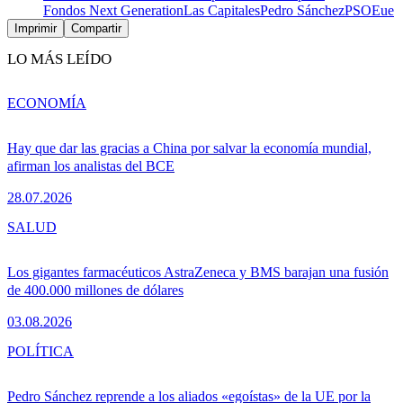
Fondos Next Generation
Las Capitales
Pedro Sánchez
PSOE
ue
Imprimir
Compartir
LO MÁS LEÍDO
ECONOMÍA
Hay que dar las gracias a China por salvar la economía mundial,
afirman los analistas del BCE
28.07.2026
SALUD
Los gigantes farmacéuticos AstraZeneca y BMS barajan una fusión
de 400.000 millones de dólares
03.08.2026
POLÍTICA
Pedro Sánchez reprende a los aliados «egoístas» de la UE por la