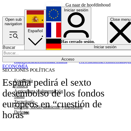
Ga naar de hoofdinhoud
Iniciar sesión
Open sub
Close menu
English
navigation
Español
Français
Has cerrado sesión.
Buscar
Iniciar sesión
Modo oscuro
Deutsch
Acceso
Rapporteur
Economía
Política
Newsletters
Eventos
Trabajo
ECONOMÍA
SECCIONES POLÍTICAS
España pedirá el sexto
Economía
Política
desembolso de los fondos
Agricultura y alimentación
Salud
europeos en “cuestión de
Tecnología
Energía, medio ambiente y transporte
horas”
Defensa