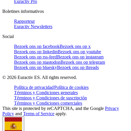
Euractiv Pro
Boletines informativos
Rapporteur
Euractiv Newsletters
Social
Bezoek ons op facebook
Bezoek ons op x
Bezoek ons op linkedin
Bezoek ons op youtube
Bezoek ons op rss-feed
Bezoek ons op instagram
Bezoek ons op mastodon
Bezoek ons op telegram
Bezoek ons op bluesky
Bezoek ons op threads
©
2026
Euractiv ES. All rights reserved.
Política de privacidad
Política de cookies
Términos y Condiciones generales
Términos y Condiciones de suscripción
Términos y Condiciones comerciales
This site is protected by reCAPTCHA, and the Google
Privacy
Policy
and
Terms of Service
apply.