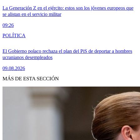
La Generación Z en el ejército: estos son los jóvenes europeos que
se alistan en el servicio militar
09:26
POLÍTICA
El Gobierno polaco rechaza el plan del PiS de deportar a hombres
ucranianos desempleados
09.08.2026
MÁS DE ESTA SECCIÓN