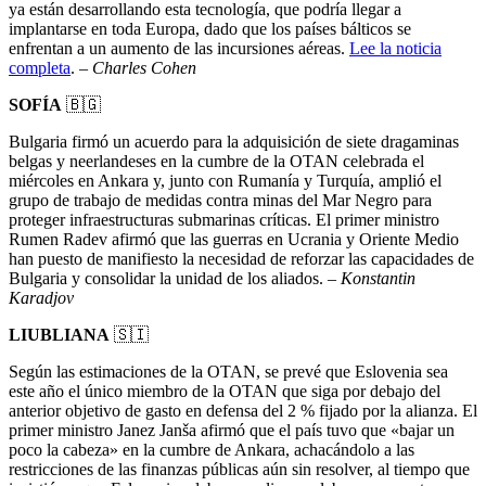
ya están desarrollando esta tecnología, que podría llegar a
implantarse en toda Europa, dado que los países bálticos se
enfrentan a un aumento de las incursiones aéreas.
Lee la noticia
completa
. –
Charles Cohen
SOFÍA
🇧🇬
Bulgaria firmó un acuerdo para la adquisición de siete dragaminas
belgas y neerlandeses en la cumbre de la OTAN celebrada el
miércoles en Ankara y, junto con Rumanía y Turquía, amplió el
grupo de trabajo de medidas contra minas del Mar Negro para
proteger infraestructuras submarinas críticas. El primer ministro
Rumen Radev afirmó que las guerras en Ucrania y Oriente Medio
han puesto de manifiesto la necesidad de reforzar las capacidades de
Bulgaria y consolidar la unidad de los aliados. –
Konstantin
Karadjov
LIUBLIANA
🇸🇮
Según las estimaciones de la OTAN, se prevé que Eslovenia sea
este año el único miembro de la OTAN que siga por debajo del
anterior objetivo de gasto en defensa del 2 % fijado por la alianza. El
primer ministro Janez Janša afirmó que el país tuvo que «bajar un
poco la cabeza» en la cumbre de Ankara, achacándolo a las
restricciones de las finanzas públicas aún sin resolver, al tiempo que