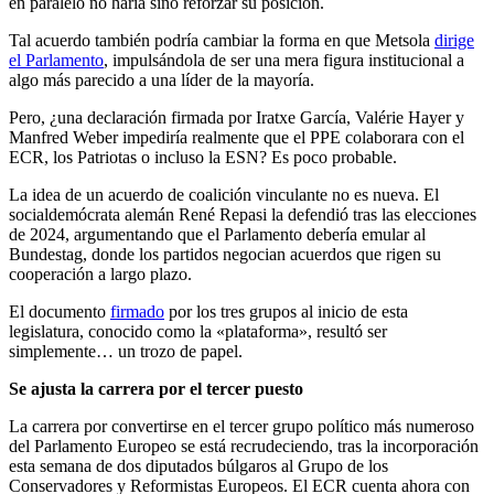
en paralelo no haría sino reforzar su posición.
Tal acuerdo también podría cambiar la forma en que Metsola
dirige
el Parlamento
, impulsándola de ser una mera figura institucional a
algo más parecido a una líder de la mayoría.
Pero, ¿una declaración firmada por Iratxe García, Valérie Hayer y
Manfred Weber impediría realmente que el PPE colaborara con el
ECR, los Patriotas o incluso la ESN? Es poco probable.
La idea de un acuerdo de coalición vinculante no es nueva. El
socialdemócrata alemán René Repasi la defendió tras las elecciones
de 2024, argumentando que el Parlamento debería emular al
Bundestag, donde los partidos negocian acuerdos que rigen su
cooperación a largo plazo.
El documento
firmado
por los tres grupos al inicio de esta
legislatura, conocido como la «plataforma», resultó ser
simplemente… un trozo de papel.
Se ajusta la carrera por el tercer puesto
La carrera por convertirse en el tercer grupo político más numeroso
del Parlamento Europeo se está recrudeciendo, tras la incorporación
esta semana de dos diputados búlgaros al Grupo de los
Conservadores y Reformistas Europeos. El ECR cuenta ahora con