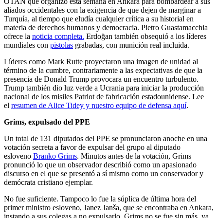
OTAN que organizó esta semana en Ankara para bombardear a sus
aliados occidentales con la exigencia de que dejen de marginar a
Turquía, al tiempo que eludía cualquier crítica a su historial en
materia de derechos humanos y democracia. Pietro Guastamacchia
ofrece la
noticia completa.
Erdoğan también obsequió a los líderes
mundiales con
pistolas
grabadas, con munición real incluida.
Líderes como Mark Rutte proyectaron una imagen de unidad al
término de la cumbre, contrariamente a las expectativas de que la
presencia de Donald Trump provocara un encuentro turbulento.
Trump también dio luz verde a Ucrania para iniciar la producción
nacional de los misiles Patriot de fabricación estadounidense. Lee
el
resumen de Alice Tidey y nuestro equipo de defensa aquí
.
Grims, expulsado del PPE
Un total de 131 diputados del PPE se pronunciaron anoche en una
votación secreta a favor de expulsar del grupo al diputado
esloveno
Branko Grims
. Minutos antes de la votación, Grims
pronunció lo que un observador describió como un apasionado
discurso en el que se presentó a sí mismo como un conservador y
demócrata cristiano ejemplar.
No fue suficiente. Tampoco lo fue la súplica de última hora del
primer ministro esloveno, Janez Janša, que se encontraba en Ankara,
instando a sus colegas a no expulsarlo. Grims no se fue sin más, ya