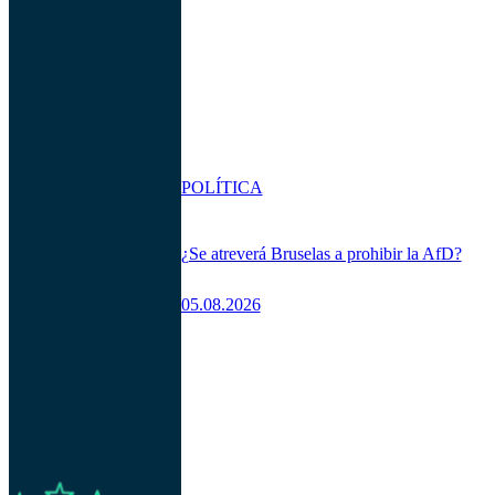
POLÍTICA
¿Se atreverá Bruselas a prohibir la AfD?
05.08.2026