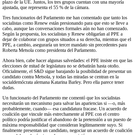
plazo de la UE. Juntos, los tres grupos cuentan con una mayoría
ajustada, que representa el 55 % de la cámara.
Tres funcionarios del Parlamento me han comentado que tanto los
socialistas como Renew están presionando para que esto se lleve a
cabo, aunque las conversaciones formales aún no han comenzado.
Según la propuesta, los socialistas y Renew obligarían al PPE a
dejar de colaborar con grupos situados a su derecha, mientras que el
PPE, a cambio, aseguraría un tercer mandato sin precedentes para
Roberta Metsola como presidenta del Parlamento.
Ahora bien, cabe hacer algunas salvedades: el PPE insiste en que las
elecciones de mitad de legislatura no se debatirán hasta otoño.
Oficialmente, el S&D sigue barajando la posibilidad de presentar un
candidato contra Metsola, y todas las miradas se centran en la
socialdemócrata alemana Katarina Barley. Pero ella parece tener
dudas.
Un funcionario del Parlamento me comentó que los socialistas
necesitarán un mecanismo para salvar las apariencias si —o, más
probablemente, cuando— esa candidatura fracase. Un acuerdo de
coalición que vincule más estrechamente al PPE con el centro
político podría justificar el abandono de la pretensión a un puesto de
máxima responsabilidad que consideran legítimamente suyo. Si
finalmente presentan un candidato, negociar un acuerdo de coalición