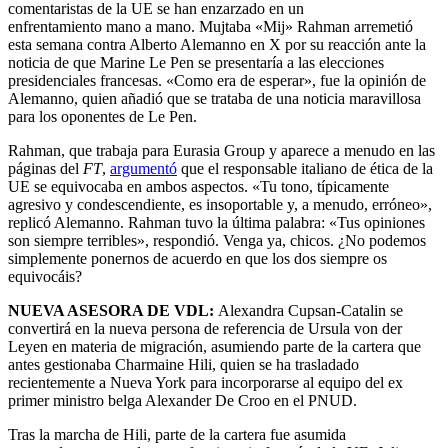
comentaristas de la UE se han enzarzado en un
enfrentamiento
mano a mano. Mujtaba «Mij» Rahman arremetió
esta semana contra Alberto Alemanno en X por su reacción ante la
noticia de que Marine Le Pen se presentaría a las elecciones
presidenciales francesas. «Como era de esperar», fue la opinión de
Alemanno, quien añadió que se trataba de una noticia maravillosa
para los oponentes de Le Pen.
Rahman, que trabaja para Eurasia Group y aparece a menudo en las
páginas del
FT
,
argumentó
que el responsable italiano de ética de la
UE se equivocaba en ambos aspectos. «Tu tono, típicamente
agresivo y condescendiente, es insoportable y, a menudo, erróneo»,
replicó Alemanno. Rahman tuvo la última palabra: «Tus opiniones
son siempre terribles», respondió. Venga ya, chicos. ¿No podemos
simplemente ponernos de acuerdo en que los dos siempre os
equivocáis?
NUEVA ASESORA DE VDL:
Alexandra Cupsan-Catalin se
convertirá en la nueva persona de referencia de Ursula von der
Leyen en materia de migración, asumiendo parte de la cartera que
antes gestionaba Charmaine Hili, quien se ha trasladado
recientemente a Nueva York para incorporarse al equipo del ex
primer ministro belga Alexander De Croo en el PNUD.
Tras la marcha de Hili, parte de la cartera fue asumida