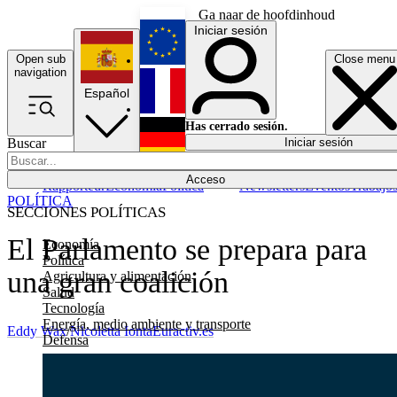
Ga naar de hoofdinhoud
Iniciar sesión
Open sub
Close menu
English
navigation
Español
Français
Has cerrado sesión.
Buscar
Iniciar sesión
Modo oscuro
Deutsch
Acceso
Rapporteur
Economía
Política
Newsletters
Eventos
Trabajo
POLÍTICA
SECCIONES POLÍTICAS
El Parlamento se prepara para
Economía
Política
una gran coalición
Agricultura y alimentación
Salud
Tecnología
Energía, medio ambiente y transporte
Eddy Wax
/
Nicoletta Ionta
Euractiv.es
Defensa