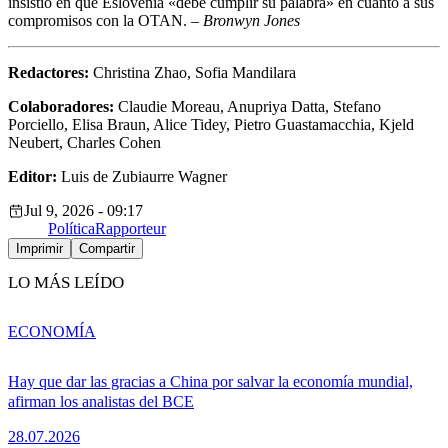
insistió en que Eslovenia «debe cumplir su palabra» en cuanto a sus
compromisos con la OTAN. –
Bronwyn Jones
Redactores:
Christina Zhao, Sofia Mandilara
Colaboradores:
Claudie Moreau, Anupriya Datta, Stefano
Porciello, Elisa Braun, Alice Tidey, Pietro Guastamacchia, Kjeld
Neubert, Charles Cohen
Editor:
Luis de Zubiaurre Wagner
Jul 9, 2026 - 09:17
Política
Rapporteur
Imprimir
Compartir
LO MÁS LEÍDO
ECONOMÍA
Hay que dar las gracias a China por salvar la economía mundial,
afirman los analistas del BCE
28.07.2026