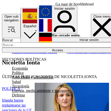
Ga naar de hoofdinhoud
Iniciar sesión
Open sub
Close menu
English
navigation
Español
Français
Has cerrado sesión.
Buscar
Iniciar sesión
Modo oscuro
Deutsch
Acceso
Rapporteur
Economía
Política
Newsletters
Eventos
Trabajo
SECCIONES POLÍTICAS
Nicoletta Ionta
Economía
Política
ÚLTIMAS PUBLICACIONES DE NICOLETTA IONTA
Agricultura y alimentación
Salud
Tecnología
POLÍTICA
Energía, medio ambiente y transporte
Defensa
Irlanda baraja
replantearse las
sanciones de la UE