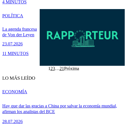
4 MINUTOS
POLÍTICA
La agenda francesa
de Von der Leyen
23.07.2026
11 MINUTOS
1
2
3
…
21
Próxima
LO MÁS LEÍDO
ECONOMÍA
Hay que dar las gracias a China por salvar la economía mundial,
afirman los analistas del BCE
28.07.2026