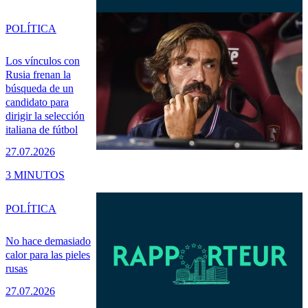
POLÍTICA
Los vínculos con
Rusia frenan la
búsqueda de un
candidato para
dirigir la selección
italiana de fútbol
27.07.2026
3 MINUTOS
POLÍTICA
No hace demasiado
calor para las pieles
rusas
27.07.2026