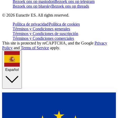
Bezoek ons op mastodon
Bezoek ons op telegram
Bezoek ons op bluesky
Bezoek ons op threads
©
2026
Euractiv ES. All rights reserved.
Política de privacidad
Política de cookies
Términos y Condiciones generales
Términos y Condiciones de suscripción
Términos y Condiciones comerciales
This site is protected by reCAPTCHA, and the Google
Privacy
Policy
and
Terms of Service
apply.
Español