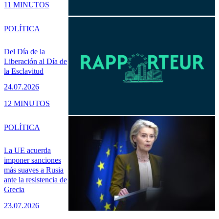
11 MINUTOS
POLÍTICA
Del Día de la
Liberación al Día de
la Esclavitud
24.07.2026
12 MINUTOS
POLÍTICA
La UE acuerda
imponer sanciones
más suaves a Rusia
ante la resistencia de
Grecia
23.07.2026