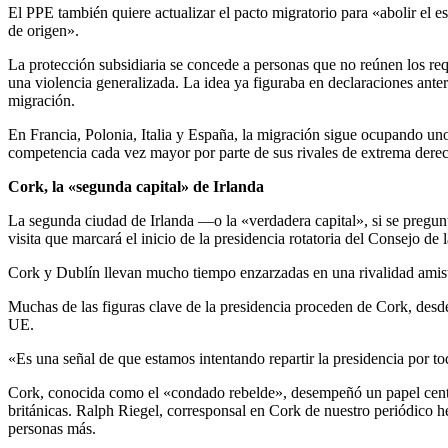
El PPE también quiere actualizar el pacto migratorio para «abolir el est
de origen».
La protección subsidiaria se concede a personas que no reúnen los requ
una violencia generalizada. La idea ya figuraba en declaraciones anter
migración.
En Francia, Polonia, Italia y España, la migración sigue ocupando uno
competencia cada vez mayor por parte de sus rivales de extrema derec
Cork, la «segunda capital» de Irlanda
La segunda ciudad de Irlanda —o la «verdadera capital», si se pregun
visita que marcará el inicio de la presidencia rotatoria del Consejo de 
Cork y Dublín llevan mucho tiempo enzarzadas en una rivalidad amist
Muchas de las figuras clave de la presidencia proceden de Cork, des
UE.
«Es una señal de que estamos intentando repartir la presidencia por 
Cork, conocida como el «condado rebelde», desempeñó un papel central 
británicas. Ralph Riegel, corresponsal en Cork de nuestro periódico
personas más.