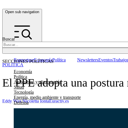
Open sub navigation
Buscar
Rapporteur
Economía
Política
Newsletters
Eventos
Trabajo
SECCIONES POLÍTICAS
POLÍTICA
Economía
Política
El PPE adopta una postura 
Agricultura y alimentación
Salud
Tecnología
Energía, medio ambiente y transporte
Eddy Wax
/
Nicoletta Ionta
Euractiv.es
Defensa