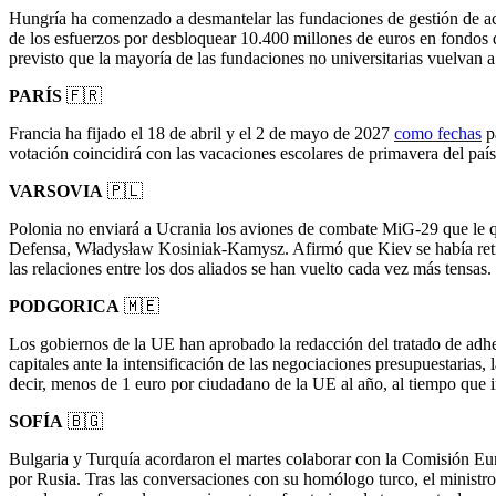
Hungría ha comenzado a desmantelar las fundaciones de gestión de act
de los esfuerzos por desbloquear 10.400 millones de euros en fondos d
previsto que la mayoría de las fundaciones no universitarias vuelvan 
PARÍS
🇫🇷
Francia ha fijado el 18 de abril y el 2 de mayo de 2027
como fechas
pa
votación coincidirá con las vacaciones escolares de primavera del país
VARSOVIA
🇵🇱
Polonia no enviará a Ucrania los aviones de combate MiG-29 que le q
Defensa, Władysław Kosiniak-Kamysz. Afirmó que Kiev se había retira
las relaciones entre los dos aliados se han vuelto cada vez más tensas.
PODGORICA
🇲🇪
Los gobiernos de la UE han aprobado la redacción del tratado de adhes
capitales ante la intensificación de las negociaciones presupuestaria
decir, menos de 1 euro por ciudadano de la UE al año, al tiempo que i
SOFÍA
🇧🇬
Bulgaria y Turquía acordaron el martes colaborar con la Comisión Euro
por Rusia. Tras las conversaciones con su homólogo turco, el ministro