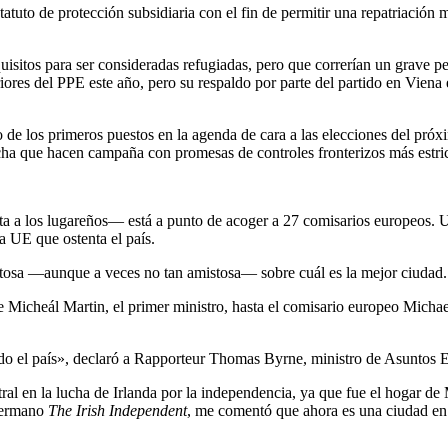
atuto de protección subsidiaria con el fin de permitir una repatriación m
isitos para ser consideradas refugiadas, pero que correrían un grave pel
iores del PPE este año, pero su respaldo por parte del partido en Viena e
 de los primeros puestos en la agenda de cara a las elecciones del próx
ha que hacen campaña con promesas de controles fronterizos más estrict
ta a los lugareños— está a punto de acoger a 27 comisarios europeos. 
la UE que ostenta el país.
osa —aunque a veces no tan amistosa— sobre cuál es la mejor ciudad. P
de Micheál Martin, el primer ministro, hasta el comisario europeo Mic
todo el país», declaró a Rapporteur Thomas Byrne, ministro de Asuntos 
en la lucha de Irlanda por la independencia, ya que fue el hogar de Mic
 hermano
The Irish Independent
, me comentó que ahora es una ciudad en