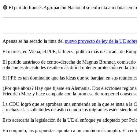
🟢
El partido francés Agrupación Nacional se enfrenta a redadas en t
Apenas se ha secado la tinta del
nuevo proyecto de ley de la UE sobr
El martes, en Viena, el PPE, la fuerza política más destacada de Euro
El partido austriaco de centro-derecha de Magnus Brunner, comisario
solicitantes de asilo les resulte más difícil obtener protección en la Un
El PPE es tan dominante que las ideas que se barajan en sus reuniones 
¿Por qué ahora? Hay que fijarse en Alemania. Dos elecciones region
Friedrich Merz y hace campaña con la promesa de romper el consenso
La CDU logró que se aprobara una enmienda en la que se insta a la Co
a rechazar las solicitudes de asilo cuando los migrantes estén siendo «
Esto acercaría la legislación de la UE al enfoque ya adoptado por Po
En conjunto, las propuestas apuntan a un cambio más amplio. El centro-