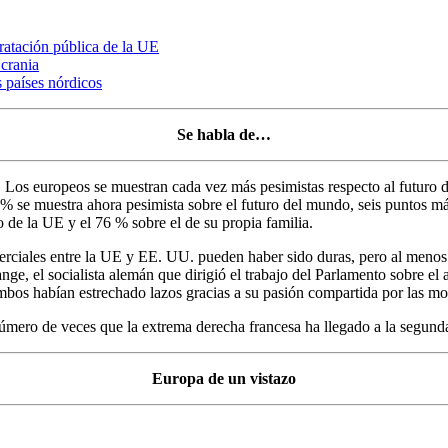
tratación pública de la UE
crania
s países nórdicos
Se habla de…
:
Los europeos se muestran cada vez más pesimistas respecto al futuro
 se muestra ahora pesimista sobre el futuro del mundo, seis puntos má
ro de la UE y el 76 % sobre el de su propia familia.
rciales entre la UE y EE. UU. pueden haber sido duras, pero al menos
, el socialista alemán que dirigió el trabajo del Parlamento sobre el 
bos habían estrechado lazos gracias a su pasión compartida por las mo
ero de veces que la extrema derecha francesa ha llegado a la segunda vu
Europa de un vistazo