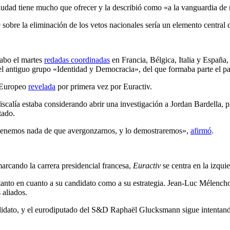
iudad tiene mucho que ofrecer y la describió como «a la vanguardia de n
bre la eliminación de los vetos nacionales sería un elemento central d
cabo el martes
redadas coordinadas
en Francia, Bélgica, Italia y España,
el antiguo grupo «Identidad y Democracia», del que formaba parte el p
o Europeo
revelada
por primera vez por Euractiv.
iscalía estaba considerando abrir una investigación a Jordan Bardella, p
tado.
o tenemos nada de que avergonzarnos, y lo demostraremos»,
afirmó
.
marcando la carrera presidencial francesa,
Euractiv
se centra en la izqui
 tanto en cuanto a su candidato como a su estrategia. Jean-Luc Mélencho
 aliados.
andidato, y el eurodiputado del S&D Raphaël Glucksmann sigue intentand