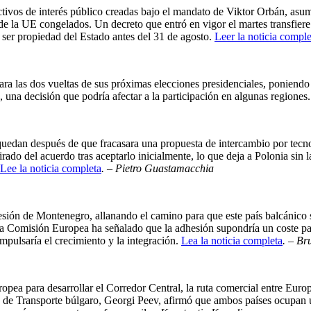
ivos de interés público creadas bajo el mandato de Viktor Orbán, asumie
e la UE congelados. Un decreto que entró en vigor el martes transfiere
a ser propiedad del Estado antes del 31 de agosto.
Leer la noticia comple
ra las dos vueltas de sus próximas elecciones presidenciales, poniendo 
, una decisión que podría afectar a la participación en algunas regiones
uedan después de que fracasara una propuesta de intercambio por tecno
do del acuerdo tras aceptarlo inicialmente, lo que deja a Polonia sin
Lee la noticia completa
. – Pietro Guastamacchia
ión de Montenegro, allanando el camino para que este país balcánico se
s, la Comisión Europea ha señalado que la adhesión supondría un coste p
mpulsaría el crecimiento y la integración.
Lea la noticia completa
. – Br
pea para desarrollar el Corredor Central, la ruta comercial entre Euro
 de Transporte búlgaro, Georgi Peev, afirmó que ambos países ocupan un