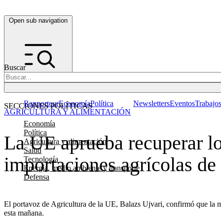
Open sub navigation
Buscar
Rapporteur
Economía
Política
Newsletters
Eventos
Trabajo
SECCIONES POLÍTICAS
AGRICULTURA Y ALIMENTACIÓN
Economía
Política
La UE aprueba recuperar los
Agricultura y alimentación
Salud
importaciones agrícolas de
Tecnología
Energía, medio ambiente y transporte
Defensa
El portavoz de Agricultura de la UE, Balazs Ujvari, confirmó que la 
esta mañana.