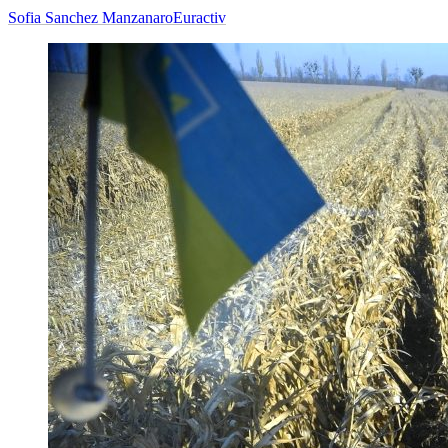
Sofia Sanchez Manzanaro
Euractiv