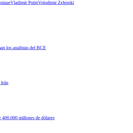
nia
ue
Vladimir Putin
Volodimir Zelenski
man los analistas del BCE
 Irán
 400.000 millones de dólares