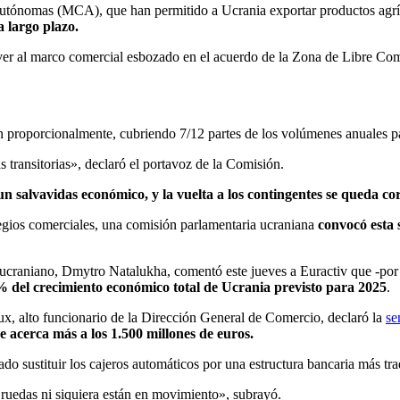
Autónomas (MCA), que han permitido a Ucrania exportar productos agríc
 largo plazo.
lver al marco comercial esbozado en el acuerdo de la Zona de Libre C
n proporcionalmente, cubriendo 7/12 partes de los volúmenes anuales par
transitorias», declaró el portavoz de la Comisión.
un salvavidas económico, y la vuelta a los contingentes se queda cor
ilegios comerciales, una comisión parlamentaria ucraniana
convocó esta 
raniano, Dmytro Natalukha, comentó este jueves a Euractiv que -por ej
% del crecimiento económico total de Ucrania previsto para 2025
.
x, alto funcionario de la Dirección General de Comercio, declaró la
se
se acerca más a los 1.500 millones de euros.
 sustituir los cajeros automáticos por una estructura bancaria más trad
ruedas ni siquiera están en movimiento», subrayó.