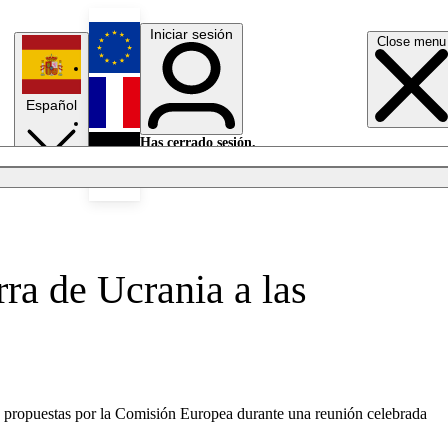
Iniciar sesión
Close menu
English
Español
Français
Has cerrado sesión.
Iniciar sesión
Modo oscuro
Deutsch
rra de Ucrania a las
s" propuestas por la Comisión Europea durante una reunión celebrada