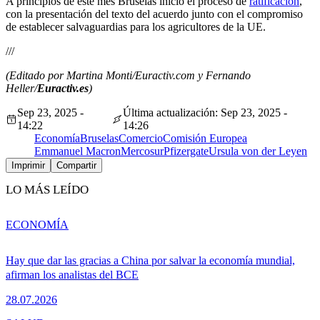
A principios de este mes Bruselas inició el proceso de
ratificación
,
con la presentación del texto del acuerdo junto con el compromiso
de establecer salvaguardias para los agricultores de la UE.
///
(Editado por Martina Monti/Euractiv.com y Fernando
Heller/
Euractiv.es
)
Sep 23, 2025 -
Última actualización: Sep 23, 2025 -
14:22
14:26
Economía
Bruselas
Comercio
Comisión Europea
Emmanuel Macron
Mercosur
Pfizergate
Ursula von der Leyen
Imprimir
Compartir
LO MÁS LEÍDO
ECONOMÍA
Hay que dar las gracias a China por salvar la economía mundial,
afirman los analistas del BCE
28.07.2026