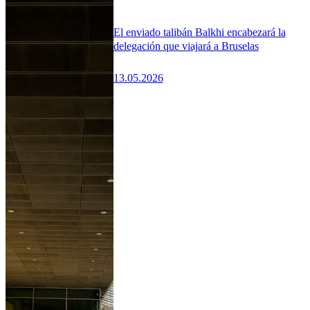
El enviado talibán Balkhi encabezará la
delegación que viajará a Bruselas
13.05.2026