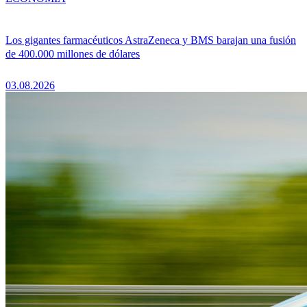
Los gigantes farmacéuticos AstraZeneca y BMS barajan una fusión
de 400.000 millones de dólares
03.08.2026