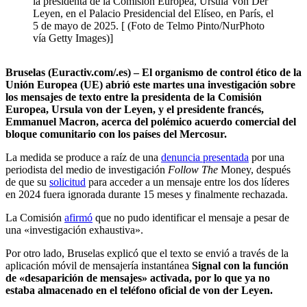
la presidenta de la Comisión Europea, Ursula Von Der
Leyen, en el Palacio Presidencial del Elíseo, en París, el
5 de mayo de 2025. [ (Foto de Telmo Pinto/NurPhoto
vía Getty Images)]
Bruselas (Euractiv.com/.es) – El organismo de control ético de la
Unión Europea (UE) abrió este martes una investigación sobre
los mensajes de texto entre la presidenta de la Comisión
Europea, Ursula von der Leyen, y el presidente francés,
Emmanuel Macron, acerca del polémico acuerdo comercial del
bloque comunitario con los países del Mercosur.
La medida se produce a raíz de una
denuncia presentada
por una
periodista del medio de investigación
Follow The
Money, después
de que su
solicitud
para acceder a un mensaje entre los dos líderes
en 2024 fuera ignorada durante 15 meses y finalmente rechazada.
La Comisión
afirmó
que no pudo identificar el mensaje a pesar de
una «investigación exhaustiva».
Por otro lado, Bruselas explicó que el texto se envió a través de la
aplicación móvil de mensajería instantánea
Signal con la función
de «desaparición de mensajes» activada, por lo que ya no
estaba almacenado en el teléfono oficial de von der Leyen.