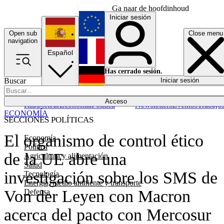
Ga naar de hoofdinhoud
Iniciar sesión
Open sub
Close menu
English
navigation
Español
Français
Has cerrado sesión.
Buscar
Iniciar sesión
Modo oscuro
Deutsch
Acceso
Rapporteur
Economía
Política
Newsletters
Eventos
Trabajo
ECONOMÍA
SECCIONES POLÍTICAS
El organismo de control ético
Economía
Política
de la UE abre una
Agricultura y alimentación
Salud
investigación sobre los SMS de
Tecnología
Energía, medio ambiente y transporte
Von der Leyen con Macron
Defensa
acerca del pacto con Mercosur