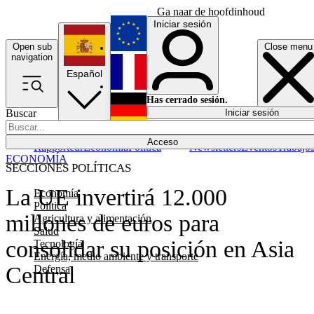
Ga naar de hoofdinhoud
Iniciar sesión
Open sub
Close menu
English
navigation
Español
Français
Has cerrado sesión.
Buscar
Iniciar sesión
Modo oscuro
Deutsch
Acceso
Rapporteur
Economía
Política
Newsletters
Eventos
Trabajo
ECONOMÍA
SECCIONES POLÍTICAS
La UE invertirá 12.000
Economía
Política
millones de euros para
Agricultura y alimentación
Salud
consolidar su posición en Asia
Tecnología
Energía, medio ambiente y transporte
Central
Defensa