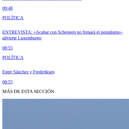
09:48
POLÍTICA
ENTREVISTA: «Acabar con Schengen no frenará el populismo»,
advierte Luxemburgo
08:55
POLÍTICA
Entre Sánchez y Frederiksen
08:55
MÁS DE ESTA SECCIÓN