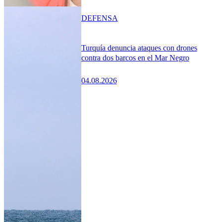
DEFENSA
Turquía denuncia ataques con drones
contra dos barcos en el Mar Negro
04.08.2026