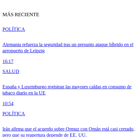
MÁS RECIENTE
POLÍTICA
Alemania refuerza la seguridad tras un presunto ataque híbrido en el
aeropuerto de Leipzig
16:17
SALUD
España y Luxemburgo registran las mayores caídas en consumo de
tabaco diario en la UE
10:54
POLÍTICA
Irán afirma que el acuerdo sobre Ormuz con Omán está casi cerrado,
pero que su reapertura depende de EE. UU.