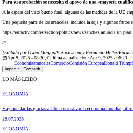
Para su aprobación se necesita el apoyo de una «mayoría cualifi
A la espera del visto bueno final, algunas de las medidas de la UE emp
Una pequeña parte de los aranceles, incluida la soja y algunos frutos s
https://euractiv.com/es/section/politics/news/sanchez-anuncia-un-plan
///
[Editado por Owen Morgan/Euractiv.com y Fernando Heller/Euracti
Apr 8, 2025 - 08:30
Última actualización: Apr 9, 2025 - 06:29
Economía
aranceles
Comercio
Comisión Europea
Donald Trump
Imprimir
Compartir
LO MÁS LEÍDO
ECONOMÍA
Hay que dar las gracias a China por salvar la economía mundial, afir
28.07.2026
ECONOMÍA