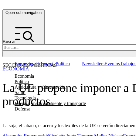
Open sub navigation
Buscar
Rapporteur
Economía
Política
Newsletters
Eventos
Trabajo
SECCIONES POLÍTICAS
ECONOMÍA
Economía
Política
La UE propone imponer a E
Agricultura y alimentación
Salud
productos
Tecnología
Energía, medio ambiente y transporte
Defensa
La soja, el tabaco, el acero y los textiles de la UE se verán directame
Alexandra Brzozowski/Nicoletta Ionta/Thomas Moller-Nielsen
Euract