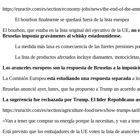
https://euractiv.com/es/section/economy-jobs/news/the-end-of-the-ame
El bourbon finalmente se quedará fuera de la lista europea
El bourbon, que estaba en la lista original del ejecutivo de la UE,
no 
Bruselas imponía gravámenes al whisky estadounidense.
La medida más laxa es consecuencia de las fuertes presiones por 
La lista de productos afectados incluye diamantes, motocicletas
Los aranceles europeos son la respuesta de Bruselas a la imposic
La Comisión Europea
está estudiando una respuesta separada
a lo
Bruselas anunció ayer, lunes, que ha propuesto a Trump un acuerdo a
La sugerencia fue rechazada por Trump. El líder Republicano as
https://euractiv.com/es/section/agriculture-food/news/how-trumps-tarif
«Van a tener que comprar su energía porque la necesitan, y van a ten
Está previsto que los embajadores de la UE voten la lista de arancele