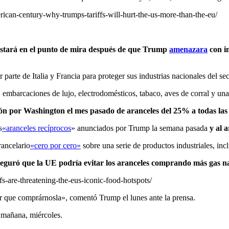
rican-century-why-trumps-tariffs-will-hurt-the-us-more-than-the-eu/
estará en el punto de mira después de que Trump
amenazara
con im
parte de Italia y Francia para proteger sus industrias nacionales del sec
, embarcaciones de lujo, electrodomésticos, tabaco, aves de corral y un
ión por Washington el mes pasado de aranceles del 25% a todas las
s
«aranceles recíprocos
» anunciados por Trump la semana pasada
y al 
rancelario
«cero por cero»
sobre una serie de productos industriales, in
eguró que la UE podría evitar los aranceles comprando más gas n
fs-are-threatening-the-eus-iconic-food-hotspots/
er que comprárnosla», comentó Trump el lunes ante la prensa.
s mañana, miércoles.