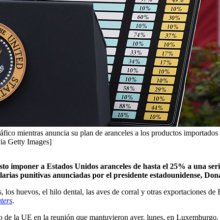
fico mientras anuncia su plan de aranceles a los productos importados 
ia Getty Images]
to imponer a Estados Unidos aranceles de hasta el 25% a una serie 
larias punitivas anunciadas por el presidente estadounidense, Do
, los huevos, el hilo dental, las aves de corral y otras exportaciones d
ters
.
cio de la UE en la reunión que mantuvieron ayer, lunes, en Luxemburgo.