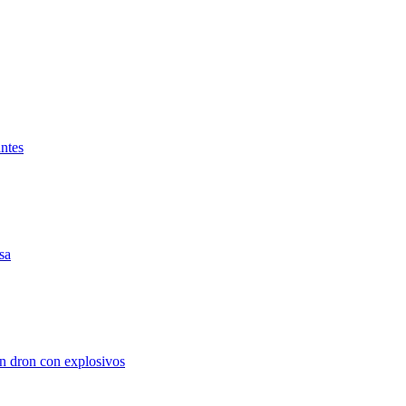
antes
sa
un dron con explosivos