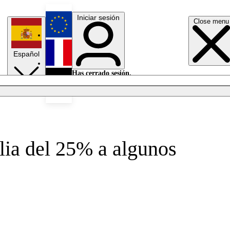
Iniciar sesión
Close menu
English
Español
Français
Has cerrado sesión.
Iniciar sesión
Modo oscuro
Deutsch
lia del 25% a algunos