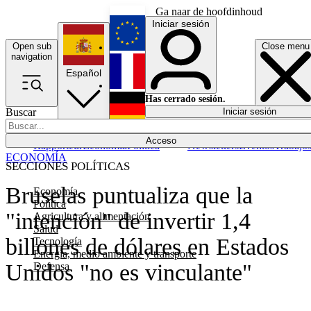
Ga naar de hoofdinhoud
Iniciar sesión
Open sub
Close menu
English
navigation
Español
Français
Has cerrado sesión.
Buscar
Iniciar sesión
Modo oscuro
Deutsch
Acceso
Rapporteur
Economía
Política
Newsletters
Eventos
Trabajo
ECONOMÍA
SECCIONES POLÍTICAS
Bruselas puntualiza que la
Economía
Política
"intención" de invertir 1,4
Agricultura y alimentación
Salud
billones de dólares en Estados
Tecnología
Energía, medio ambiente y transporte
Unidos "no es vinculante"
Defensa