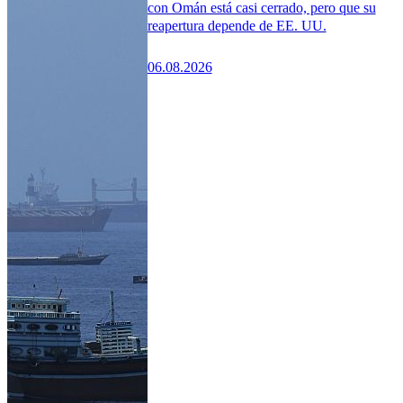
con Omán está casi cerrado, pero que su
reapertura depende de EE. UU.
06.08.2026