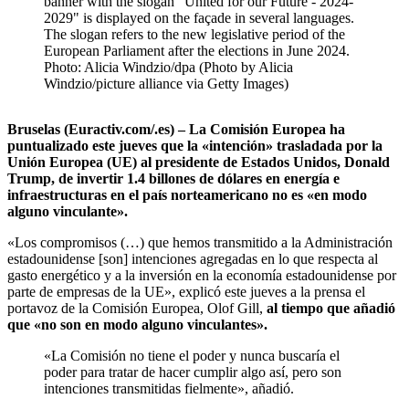
banner with the slogan "United for our Future - 2024-
2029" is displayed on the façade in several languages.
The slogan refers to the new legislative period of the
European Parliament after the elections in June 2024.
Photo: Alicia Windzio/dpa (Photo by Alicia
Windzio/picture alliance via Getty Images)
Bruselas (Euractiv.com/.es) – La Comisión Europea ha
puntualizado este jueves que la «intención» trasladada por la
Unión Europea (UE) al presidente de Estados Unidos, Donald
Trump, de invertir 1.4 billones de dólares en
energía e
infraestructuras en el país norteamericano no es «en modo
alguno vinculante».
«Los compromisos (…) que hemos transmitido a la Administración
estadounidense [son] intenciones agregadas en lo que respecta al
gasto energético y a la inversión en la economía estadounidense por
parte de empresas de la UE», explicó este jueves a la prensa el
portavoz de la Comisión Europea, Olof Gill,
al tiempo que añadió
que «no son en modo alguno vinculantes».
«La Comisión no tiene el poder y nunca buscaría el
poder para tratar de hacer cumplir algo así, pero son
intenciones transmitidas fielmente», añadió.