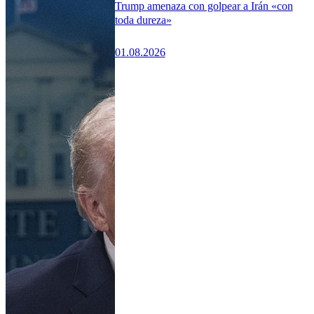
Trump amenaza con golpear a Irán «con
toda dureza»
01.08.2026