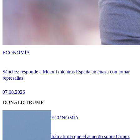
ECONOMÍA
Sánchez responde a Meloni mientras España amenaza con tomar
represalias
07.08.2026
DONALD TRUMP
ECONOMÍA
Irán afirma que el acuerdo sobre Ormuz