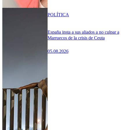
POLÍTICA
España insta a sus aliados a no culpar a
Marruecos de la crisis de Ceuta
05.08.2026