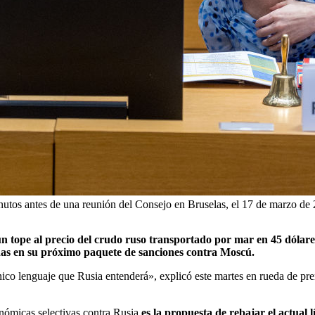
inutos antes de una reunión del Consejo en Bruselas, el 17 de marzo d
n tope al precio del crudo ruso transportado por mar en 45 dólare
idas en su próximo paquete de sanciones contra Moscú.
ico lenguaje que Rusia entenderá», explicó este martes en rueda de pr
onómicas selectivas contra Rusia
es la propuesta de rebajar el actual l