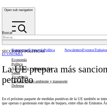
Open sub navigation
Buscar
Rapporteur
Economía
Política
Newsletters
Eventos
Trabajo
SECCIONES POLÍTICAS
ECONOMÍA
Economía
Política
La UE prepara más sancione
Agricultura y alimentación
Salud
petróleo
Tecnología
Energía, medio ambiente y transporte
Defensa
En el próximo paquete de medidas punitivas de la UE también se intens
que operan o gestionan este tipo de buques, entre ellas de Emiratos