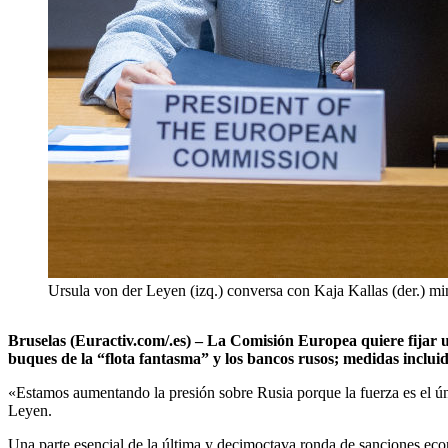
Ursula von der Leyen (izq.) conversa con Kaja Kallas (der.) m
Bruselas (Euractiv.com/.es) – La Comisión Europea quiere fijar u
buques de la “flota fantasma” y los bancos rusos; medidas inclu
«Estamos aumentando la presión sobre Rusia porque la fuerza es el ún
Leyen.
Una parte esencial de la última y decimoctava ronda de sanciones ec