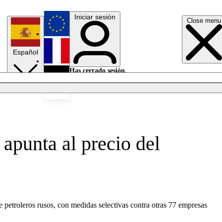
Iniciar sesión
Close menu
English
Español
Français
Has cerrado sesión.
Iniciar sesión
Modo oscuro
Deutsch
apunta al precio del
 petroleros rusos, con medidas selectivas contra otras 77 empresas