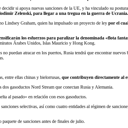
e decidir si apoya nuevas sanciones de la UE, y ha vinculado su postur
lodimir Zelenski, para llegar a una tregua en la guerra de Ucrania
no Lindsey Graham, quien ha impulsado un proyecto de ley
por el cu
ensificarán los esfuerzos para paralizar la denominada «flota fan
 Emiratos Árabes Unidos, Islas Mauricio y Hong Kong.
s no puedan atracar en los puertos, Rusia tendrá que encontrar nuevos b
as.
, entre ellas chinas y bielorrusas,
que contribuyen directamente al e
 los dos gasoductos Nord Stream que conectan Rusia y Alemania.
lta al pasado» en relación con esos gasoductos.
sanciones selectivas, así como cuatro entidades al régimen de sanciones
paquete de sanciones antes de finales de julio.