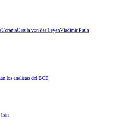
a
Ucrania
Ursula von der Leyen
Vladimir Putin
man los analistas del BCE
 Irán