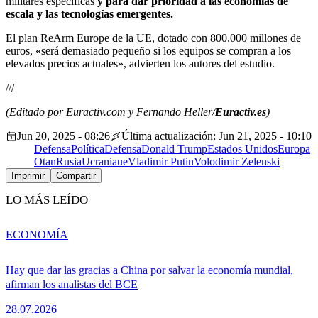
militares específicas
y para dar prioridad a las economías de
escala y las tecnologías emergentes.
El plan ReArm Europe de la UE, dotado con 800.000 millones de
euros, «será demasiado pequeño si los equipos se compran a los
elevados precios actuales», advierten los autores del estudio.
///
(Editado por Euractiv.com y Fernando Heller/
Euractiv.es
)
Jun 20, 2025 - 08:26
Última actualización: Jun 21, 2025 - 10:10
Defensa
Política
Defensa
Donald Trump
Estados Unidos
Europa
Otan
Rusia
Ucrania
ue
Vladimir Putin
Volodimir Zelenski
Imprimir
Compartir
LO MÁS LEÍDO
ECONOMÍA
Hay que dar las gracias a China por salvar la economía mundial,
afirman los analistas del BCE
28.07.2026