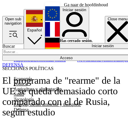
Ga naar de hoofdinhoud
Iniciar sesión
Open sub
Close menu
English
navigation
Español
Français
Has cerrado sesión.
Buscar
Iniciar sesión
Modo oscuro
Deutsch
Acceso
Rapporteur
Economía
Política
Newsletters
Eventos
Trabajo
DEFENSA
SECCIONES POLÍTICAS
El programa de "rearme" de la
Economía
Política
UE se queda demasiado corto
Agricultura y alimentación
Salud
comparado con el de Rusia,
Tecnología
Energía, medio ambiente y transporte
según estudio
Defensa