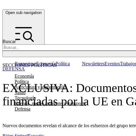
Open sub navigation
Buscar
Rapporteur
Economía
Política
Newsletters
Eventos
Trabajo
SECCIONES POLÍTICAS
DEFENSA
Economía
Política
EXCLUSIVA: Documentos r
Agricultura y alimentación
Salud
financiadas por la UE en G
Tecnología
Energía, medio ambiente y transporte
Defensa
Nuevos documentos revelan el alcance de los esfuerzos del grupo terror
Björn Stritzel
Euractiv