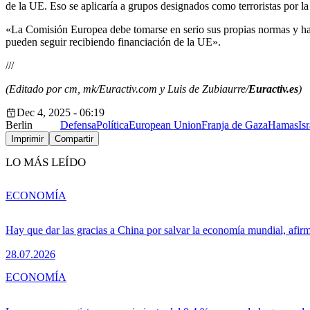
de la UE. Eso se aplicaría a grupos designados como terroristas por
«La Comisión Europea debe tomarse en serio sus propias normas y hac
pueden seguir recibiendo financiación de la UE».
///
(Editado por cm, mk/Euractiv.com y Luis de Zubiaurre/
Euractiv.es
)
Dec 4, 2025 - 06:19
Berlin
Defensa
Política
European Union
Franja de Gaza
Hamas
Isr
Imprimir
Compartir
LO MÁS LEÍDO
ECONOMÍA
Hay que dar las gracias a China por salvar la economía mundial, afir
28.07.2026
ECONOMÍA