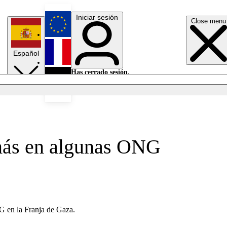
Iniciar sesión
Close menu
English
Español
Français
Has cerrado sesión.
Iniciar sesión
Modo oscuro
Deutsch
más en algunas ONG
NG en la Franja de Gaza.