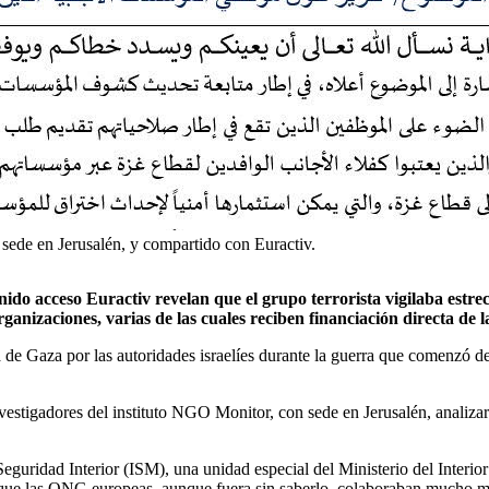
de en Jerusalén, y compartido con Euractiv.
nido acceso Euractiv revelan que el grupo terrorista vigilaba est
ganizaciones, varias de las cuales reciben financiación directa de 
de Gaza por las autoridades israelíes durante la guerra que comenzó des
vestigadores del instituto NGO Monitor, con sede en Jerusalén, analizar
uridad Interior (ISM), una unidad especial del Ministerio del Interi
que las ONG europeas, aunque fuera sin saberlo, colaboraban mucho más 