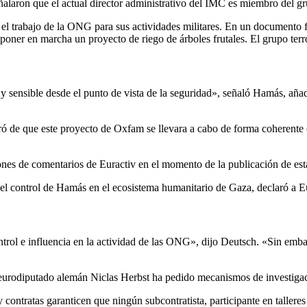
aron que el actual director administrativo del IMC es miembro del grupo
 trabajo de la ONG para sus actividades militares. En un documento f
er en marcha un proyecto de riego de árboles frutales. El grupo terror
y sensible desde el punto de vista de la seguridad», señaló Hamás, aña
de que este proyecto de Oxfam se llevara a cabo de forma coherente co
nes de comentarios de Euractiv en el momento de la publicación de est
y el control de Hamás en el ecosistema humanitario de Gaza, declaró a 
rol e influencia en la actividad de las ONG», dijo Deutsch. «Sin embar
 eurodiputado alemán Niclas Herbst ha pedido mecanismos de investiga
contratas garanticen que ningún subcontratista, participante en talleres