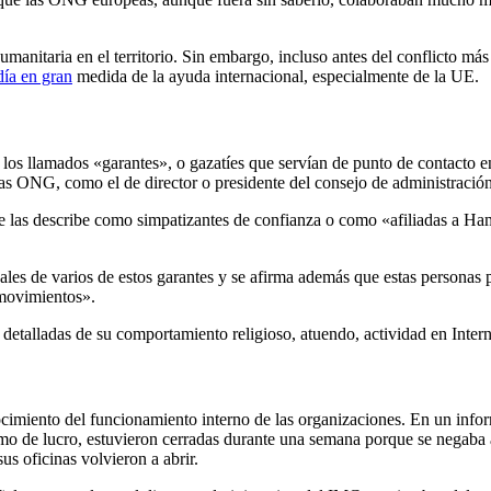
anitaria en el territorio. Sin embargo, incluso antes del conflicto más
ía en gran
medida de la ayuda internacional, especialmente de la UE.
os llamados «garantes», o gazatíes que servían de punto de contacto 
las ONG, como el de director o presidente del consejo de administración
las describe como simpatizantes de confianza o como «afiliadas a Hamás
s de varios de estos garantes y se afirma además que estas personas pod
 movimientos».
 detalladas de su comportamiento religioso, atuendo, actividad en Intern
iento del funcionamiento interno de las organizaciones. En un inform
mo de lucro, estuvieron cerradas durante una semana porque se negaba 
s oficinas volvieron a abrir.