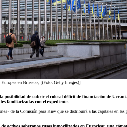
n Europea en Bruselas, [(Foto: Getty Images)]
 posibilidad de cubrir el colosal déficit de financiación de Ucra
tes familiarizadas con el expediente.
es» de la Comisión para Kiev que se distribuirá a las capitales en las
os de activos soberanos rusos inmovilizados en Euroclear, una cáma