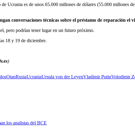
io de Ucrania es de unos 65.000 millones de dólares (55.000 millones d
gan conversaciones técnicas sobre el préstamo de reparación el vie
el, pero podrían tener lugar en un futuro próximo.
ías 18 y 19 de diciembre.
v.es
)
dos
Otan
Rusia
Ucrania
Ursula von der Leyen
Vladimir Putin
Volodimir Z
man los analistas del BCE