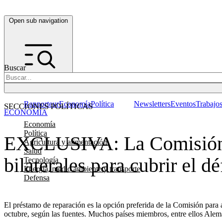
Open sub navigation
Buscar
Rapporteur
Economía
Política
Newsletters
Eventos
Trabajo
SECCIONES POLÍTICAS
ECONOMÍA
Economía
Política
EXCLUSIVA: La Comisión E
Agricultura y alimentación
Salud
bilaterales para cubrir el d
Tecnología
Energía, medio ambiente y transporte
Defensa
El préstamo de reparación es la opción preferida de la Comisión para 
octubre, según las fuentes. Muchos países miembros, entre ellos Alema