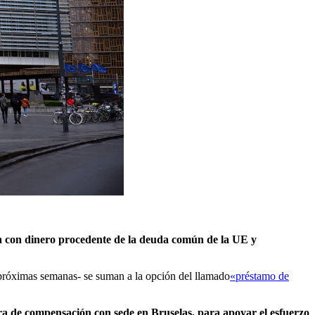
nia con dinero procedente de la deuda común de la UE y
 próximas semanas- se suman a la opción del llamado
«préstamo de
ra de compensación con sede en Bruselas, para apoyar el esfuerzo