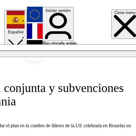
Iniciar sesión
Close menu
English
Español
Français
Has cerrado sesión.
Iniciar sesión
Modo oscuro
Deutsch
conjunta y subvenciones
ania
dar el plan en la cumbre de líderes de la UE celebrada en Bruselas en