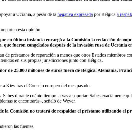
apoyar a Ucrania, a pesar de la
negativa expresada
por Bélgica
a respal
comparten esta opinión.
 que en última instancia encargó a la Comisión la redacción de «op
a, que fueron congelados después de la invasión rusa de Ucrania e
lan de préstamos de reparación a menos que otros Estados miembros comp
enidos en sus propias jurisdicciones junto con Bélgica.
alor de 25.000 millones de euros fuera de Bélgica. Alemania, Franc
r a Kiev tras el Consejo europeo del mes pasado.
 Sabes durante cuánto tiempo la vas a soportar. Sabes exactamente quié
roblemas te encontrarás», señaló de Wever.
de la Comisión no tratará de respaldar el préstamo utilizando el 
dieron las fuentes.