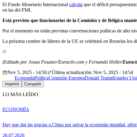
El Fondo Monetario Internacional
calcula
que el déficit presupuestar
en las del FMI.
Está previsto que funcionarios de la Comisión y de Bélgica manten
Por el momento no están previstas conversaciones políticas de alto niv
La próxima cumbre de líderes de la UE se celebrará en Bruselas los d
///
(Editado por Josua Posaner/Euractiv.com y Fernando Heller/
Euracti
Nov 5, 2025 - 14:50
Última actualización: Nov 5, 2025 - 14:54
Economía
Política
Comisión Europea
Donald Trump
Estados Uni
Imprimir
Compartir
LO MÁS LEÍDO
ECONOMÍA
Hay que dar las gracias a China por salvar la economía mundial, afir
28.07.2026