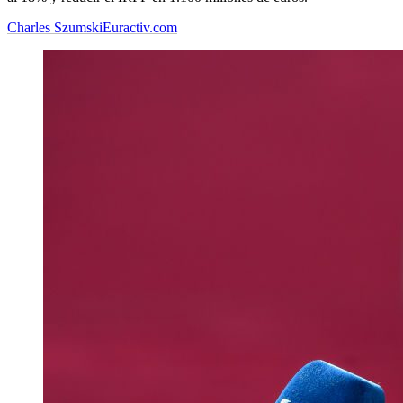
Charles Szumski
Euractiv.com