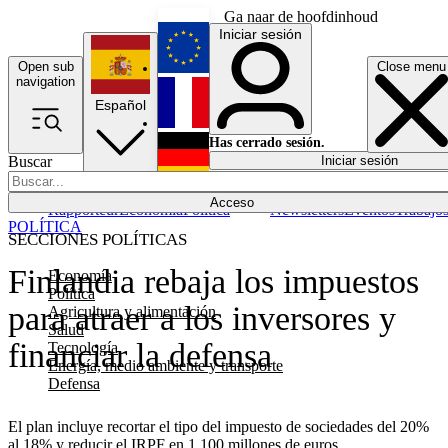
Ga naar de hoofdinhoud
Iniciar sesión
Open sub
Close menu
English
navigation
Español
Français
Has cerrado sesión.
Buscar
Iniciar sesión
Modo oscuro
Deutsch
Acceso
Rapporteur
Economía
Política
Newsletters
Eventos
Trabajo
POLÍTICA
SECCIONES POLÍTICAS
Finlandia rebaja los impuestos
Economía
Política
para atraer a los inversores y
Agricultura y alimentación
Salud
financiar la defensa
Tecnología
Energía, medio ambiente y transporte
Defensa
El plan incluye recortar el tipo del impuesto de sociedades del 20%
al 18% y reducir el IRPF en 1.100 millones de euros.