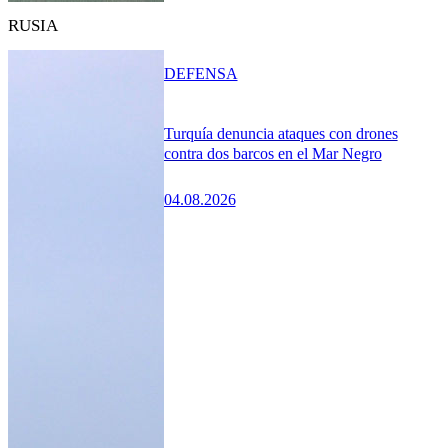
RUSIA
DEFENSA
Turquía denuncia ataques con drones
contra dos barcos en el Mar Negro
04.08.2026