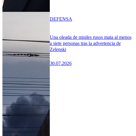
DEFENSA
Una oleada de misiles rusos mata al menos
a siete personas tras la advertencia de
Zelenski
30.07.2026