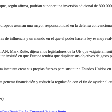
que, según afirma, podrían suponer una inversión adicional de 800.000
 europeos asuman una mayor responsabilidad en la defensa convencional
sferas de influencia y un mundo en el que el poder hace la ley es muy rea
OTAN, Mark Rutte, dijera a los legisladores de la UE que «siguieran s
te insistió en que Europa tendría que duplicar sus objetivos de gasto pa
opa intentara crear sus propias fuerzas para sustituir a Estados Unidos e
ara generar financiación y reducir la regulación con el fin de ayudar al c
es
)
e
Otan
Rusia
Unión Europea
Vladimir Putin