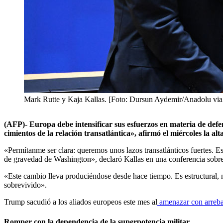
Mark Rutte y Kaja Kallas. [Foto: Dursun Aydemir/Anadolu via
(AFP)- Europa debe intensificar sus esfuerzos en materia de de
cimientos de la relación transatlántica», afirmó el miércoles la al
«Permítanme ser clara: queremos unos lazos transatlánticos fuertes. E
de gravedad de Washington», declaró Kallas en una conferencia sobre
«Este cambio lleva produciéndose desde hace tiempo. Es estructural, n
sobrevivido».
Trump sacudió a los aliados europeos este mes al
amenazar con arreba
Romper con la dependencia de la superpotencia militar