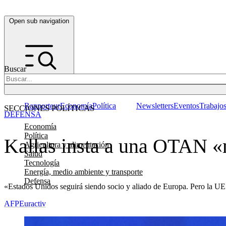
Open sub navigation
Buscar
Rapporteur
Economía
Política
Newsletters
Eventos
Trabajo
SECCIONES POLÍTICAS
DEFENSA
Economía
Política
Kallas insta a una OTAN «m
Agricultura y alimentación
Salud
Tecnología
Energía, medio ambiente y transporte
Defensa
«Estados Unidos seguirá siendo socio y aliado de Europa. Pero la UE 
AFP
Euractiv