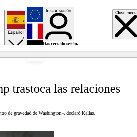
Iniciar sesión
Close menu
English
Español
Français
Has cerrado sesión.
Iniciar sesión
Modo oscuro
Deutsch
 trastoca las relaciones
entro de gravedad de Washington», declaró Kallas.