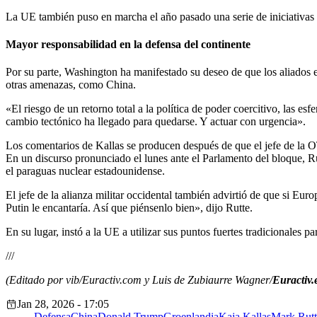
La UE también puso en marcha el año pasado una serie de iniciativas 
Mayor responsabilidad en la defensa del continente
Por su parte, Washington ha manifestado su deseo de que los aliados
otras amenazas, como China.
«El riesgo de un retorno total a la política de poder coercitivo, las e
cambio tectónico ha llegado para quedarse. Y actuar con urgencia».
Los comentarios de Kallas se producen después de que el jefe de la 
En un discurso pronunciado el lunes ante el Parlamento del bloque, Rut
el paraguas nuclear estadounidense.
El jefe de la alianza militar occidental también advirtió de que si Eur
Putin le encantaría. Así que piénsenlo bien», dijo Rutte.
En su lugar, instó a la UE a utilizar sus puntos fuertes tradicionales p
///
(Editado por vib/Euractiv.com y Luis de Zubiaurre Wagner/
Euractiv.
Jan 28, 2026 - 17:05
Defensa
China
Donald Trump
Groenlandia
Kaja Kallas
Mark Rutt