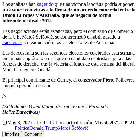
Los analistas han
sugerido
que una victoria laborista podría suponer
un avance con vistas a la firma de un acuerdo comercial entre la
Unión Europea y Australia, que se negocia de forma
intermitente desde 2018.
Las negociaciones están estancadas, pero el comisario de Comercio
de la UE, Maroš Šefčovič, se comprometió en abril pasado a
«acelerar»
su reanudación tras las elecciones de Australia.
Las de Australia son las segundas elecciones celebradas esta semana
en un país anglófono en las que un candidato centrista supera a las
fuerzas de derecha, tras la victoria el lunes de esta semana del liberal
Mark Carney en Canadá.
El principal contrincante de Carney, el conservador Pierre Poilievre,
también perdió su escaño.
///
(Editado por Owen Morgan/Euractiv.com y Fernando
Heller/
Euractiv.es
)
May 3, 2025 - 15:02
Última actualización: May 4, 2025 - 09:21
Política
Donald Trump
Maroš Šefčovič
Imprimir
Compartir