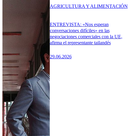
AGRICULTURA Y ALIMENTACIÓN
ENTREVISTA: «Nos esperan
conversaciones difíciles» en las
negociaciones comerciales con la UE,
afirma el representante tailandés
29.06.2026