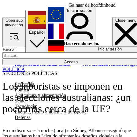
Ga naar de hoofdinhoud
Iniciar sesión
Open sub
Close menu
English
navigation
Español
Français
Has cerrado sesión.
Buscar
Iniciar sesión
Modo oscuro
Deutsch
Acceso
Rapporteur
Economía
Política
Newsletters
Eventos
Trabajo
POLÍTICA
SECCIONES POLÍTICAS
Los laboristas se imponen en
Economía
Política
las elecciones australianas: ¿un
Agricultura y alimentación
Salud
poco más cerca de la UE?
Tecnología
Energía, medio ambiente y transporte
Defensa
En un discurso esta noche (local) en Sídney, Albanese aseguró que
los australianos han "elegido afrontar los desafíos globales a la