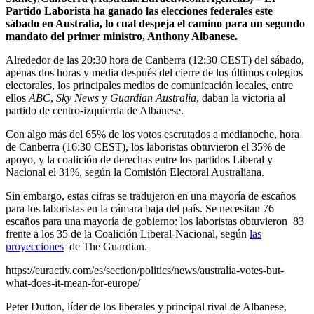
Partido Laborista ha ganado las elecciones federales este
sábado en Australia, lo cual despeja el camino para un segundo
mandato del primer ministro, Anthony Albanese.
Alrededor de las 20:30 hora de Canberra (12:30 CEST) del sábado,
apenas dos horas y media después del cierre de los últimos colegios
electorales, los principales medios de comunicación locales, entre
ellos
ABC
,
Sky News
y
Guardian Australia
, daban la victoria al
partido de centro-izquierda de Albanese.
Con algo más del 65% de los votos escrutados a medianoche, hora
de Canberra (16:30 CEST), los laboristas obtuvieron el 35% de
apoyo, y la coalición de derechas entre los partidos Liberal y
Nacional el 31%, según la Comisión Electoral Australiana.
Sin embargo, estas cifras se tradujeron en una mayoría de escaños
para los laboristas en la cámara baja del país. Se necesitan 76
escaños para una mayoría de gobierno: los laboristas obtuvieron 83
frente a los 35 de la Coalición Liberal-Nacional, según
las
proyecciones
de The Guardian.
https://euractiv.com/es/section/politics/news/australia-votes-but-
what-does-it-mean-for-europe/
Peter Dutton, líder de los liberales y principal rival de Albanese,