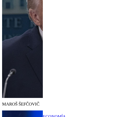
MAROŠ ŠEFČOVIČ
ECONOMÍA