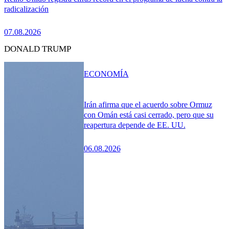
radicalización
07.08.2026
DONALD TRUMP
ECONOMÍA
Irán afirma que el acuerdo sobre Ormuz
con Omán está casi cerrado, pero que su
reapertura depende de EE. UU.
06.08.2026