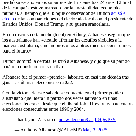
perdió su escaño en los suburbios de Brisbane tras 24 años. El final
de la campaña estuvo marcado por la inestabilidad económica
mundial, al tiempo que el bloque conservador de Dutton
acusó el
efecto
de las comparaciones del electorado local con el presidente de
Estados Unidos, Donald Trump, y su guerra arancelaria.
En un discurso esta noche (local) en Sídney, Albanese aseguró que
los australianos han «elegido afrontar los desafíos globales a la
manera australiana, cuidándonos unos a otros mientras construimos
para el futuro.»
Dutton admitió la derrota, felicitó a Albanese, y dijo que su partido
hará una oposición constructiva.
Albanese fue el primer «premier» laborista en casi una década tras
ganar las últimas elecciones en 2022.
Con la victoria de este sábado se convierte en el primer político
australiano que lidera un partido dos veces laureado en unas
elecciones federales desde que el liberal John Howard ganara cuatro
elecciones consecutivas entre 1996 y 2004.
Thank you, Australia.
pic.twitter.com/GTjL6QwPzV
— Anthony Albanese (@AlboMP)
May 3, 2025