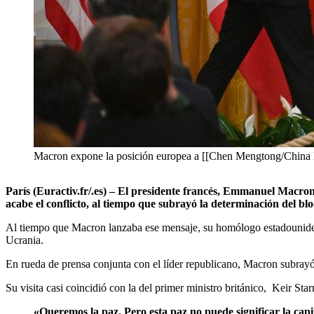
Macron expone la posición europea a [[Chen Mengtong/China
París (Euractiv.fr/.es) – El presidente francés, Emmanuel Macro
acabe el conflicto, al tiempo que subrayó la determinación del b
Al tiempo que Macron lanzaba ese mensaje, su homólogo estadounidense
Ucrania.
En rueda de prensa conjunta con el líder republicano, Macron subray
Su visita casi coincidió con la del primer ministro británico, Keir Sta
«Queremos la paz. Pero esta paz no puede significar la ca