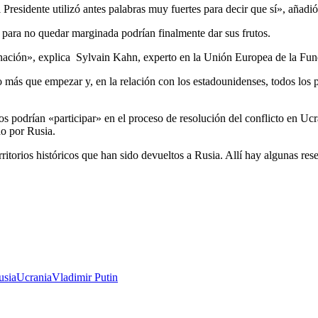
residente utilizó antes palabras muy fuertes para decir que sí», añadió
a para no quedar marginada podrían finalmente dar sus frutos.
ación», explica Sylvain Kahn, experto en la Unión Europea de la Fund
más que empezar y, en la relación con los estadounidenses, todos los pa
os podrían «participar» en el proceso de resolución del conflicto en Ucr
do por Rusia.
ritorios históricos que han sido devueltos a Rusia. Allí hay algunas res
usia
Ucrania
Vladimir Putin