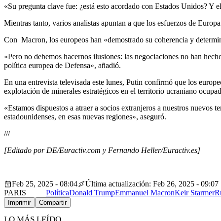
«Su pregunta clave fue: ¿está esto acordado con Estados Unidos? Y el P
Mientras tanto, varios analistas apuntan a que los esfuerzos de Europ
Con Macron, los europeos han «demostrado su coherencia y determin
«Pero no debemos hacernos ilusiones: las negociaciones no han hecho 
política europea de Defensa», añadió.
En una entrevista televisada este lunes, Putin confirmó que los europe
explotación de minerales estratégicos en el territorio ucraniano ocupa
«Estamos dispuestos a atraer a socios extranjeros a nuestros nuevos ter
estadounidenses, en esas nuevas regiones», aseguró.
///
[Editado por DE/Euractiv.com y Fernando Heller/Euractiv.es]
Feb 25, 2025 - 08:04
Última actualización: Feb 26, 2025 - 09:07
PARIS
Política
Donald Trump
Emmanuel Macron
Keir Starmer
R
Imprimir
Compartir
LO MÁS LEÍDO