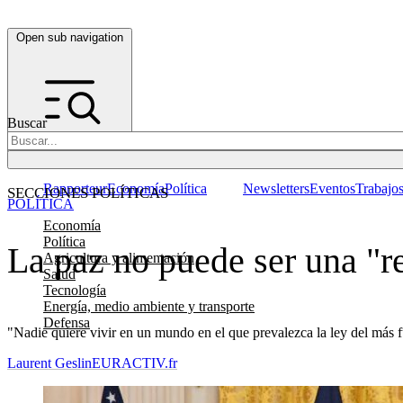
Open sub navigation
Buscar
Rapporteur
Economía
Política
Newsletters
Eventos
Trabajo
SECCIONES POLÍTICAS
POLÍTICA
Economía
Política
La paz no puede ser una "r
Agricultura y alimentación
Salud
Tecnología
Energía, medio ambiente y transporte
Defensa
"Nadie quiere vivir en un mundo en el que prevalezca la ley del más 
Laurent Geslin
EURACTIV.fr