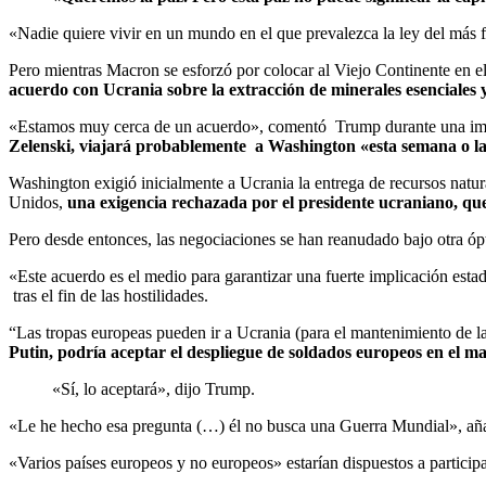
«Nadie quiere vivir en un mundo en el que prevalezca la ley del más f
Pero mientras Macron se esforzó por colocar al Viejo Continente en e
acuerdo con Ucrania sobre la extracción de minerales esenciales y
«Estamos muy cerca de un acuerdo», comentó Trump durante una impro
Zelenski, viajará probablemente a Washington «esta semana o la 
Washington exigió inicialmente a Ucrania la entrega de recursos natur
Unidos,
una exigencia rechazada por el presidente ucraniano, qu
Pero desde entonces, las negociaciones se han reanudado bajo otra ópt
«Este acuerdo es el medio para garantizar una fuerte implicación est
tras el fin de las hostilidades.
“Las tropas europeas pueden ir a Ucrania (para el mantenimiento de l
Putin, podría aceptar el despliegue de soldados europeos en el ma
«Sí, lo aceptará», dijo Trump.
«Le he hecho esa pregunta (…) él no busca una Guerra Mundial», añ
«Varios países europeos y no europeos» estarían dispuestos a particip