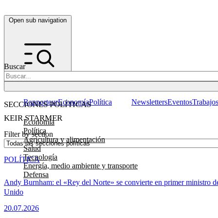
Open sub navigation
Buscar
Rapporteur
Economía
Política
Newsletters
Eventos
Trabajo
SECCIONES POLÍTICAS
KEIR STARMER
Economía
Política
Filter by section
Agricultura y alimentación
Salud
Tecnología
POLÍTICA
Energía, medio ambiente y transporte
Defensa
Andy Burnham: el «Rey del Norte» se convierte en primer ministro d
Unido
20.07.2026