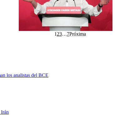
1
2
3
…
7
Próxima
man los analistas del BCE
 Irán