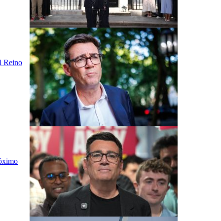
el Reino
róximo