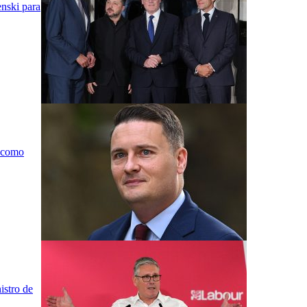
nski para
á como
istro de