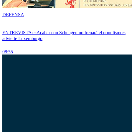
DEFENSA
ENTREVISTA: «Acabar con Schengen no frenará el populismo»,
advierte Luxemburgo
08:55