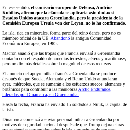
En ese sentido,
el comisario europeo de Defensa, Andrius
Kubilius, afirmó que la cláusula se
aplicaría «sin duda» si
Estados Unidos atacara Groenlandia, pero la presidenta de la
Comisión Europea Ursula von der Leyen, no lo ha confirmado.
La isla, rica en minerales, forma parte del reino danés, pero no es
miembro oficial de la UE.
Abandonó
la antigua Comunidad
Económica Europea, en 1985.
Macron añadió que las tropas que Francia enviará a Groenlandia
contarán con el respaldo de «medios terrestres, aéreos y marítimos»,
pero no dio más detalles sobre la magnitud de esos recursos.
El anuncio del apoyo militar francés a Groenlandia se produce
después de que Suecia, Alemania y el Reino Unido anunciaran
ayer, miércoles, que se sumarán a los esfuerzos suecos, alemanes y
británicos para contribuir a las maniobras
Arctic Endurance,
lideradas por Dinamarca, en Groenlandia.
Hasta la fecha, Francia ha enviado 15 soldados a Nuuk, la capital de
la isla.
Dinamarca comenzó a enviar personal militar a Groenlandia por
motivos de seguridad nacional después de que Trump dejara claras
sus apetencias territoriales sobre la isla a principios de ese mes.