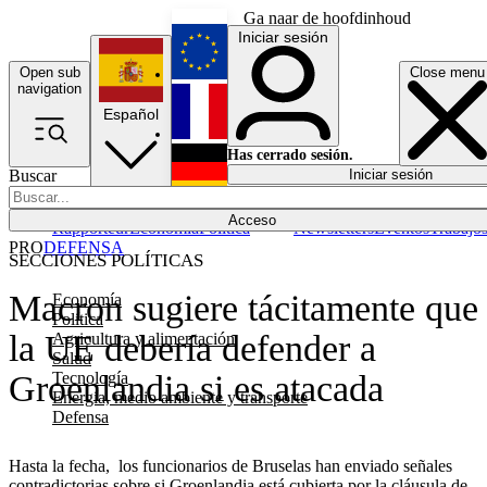
Ga naar de hoofdinhoud
Iniciar sesión
Open sub
Close menu
English
navigation
Español
Français
Has cerrado sesión.
Buscar
Iniciar sesión
Modo oscuro
Deutsch
Acceso
Rapporteur
Economía
Política
Newsletters
Eventos
Trabajo
PRO
DEFENSA
SECCIONES POLÍTICAS
Macron sugiere tácitamente que
Economía
Política
la UE debería defender a
Agricultura y alimentación
Salud
Tecnología
Groenlandia si es atacada
Energía, medio ambiente y transporte
Defensa
Hasta la fecha, los funcionarios de Bruselas han enviado señales
contradictorias sobre si Groenlandia está cubierta por la cláusula de