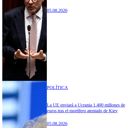
05.08.2026
POLÍTICA
La UE enviará a Ucrania 1.400 millones de
euros tras el mortífero atentado de Kiev
05.08.2026