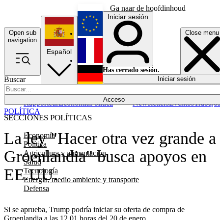
Ga naar de hoofdinhoud
Iniciar sesión
Open sub
Close menu
English
navigation
Español
Français
Has cerrado sesión.
Buscar
Iniciar sesión
Modo oscuro
Deutsch
Acceso
Rapporteur
Economía
Política
Newsletters
Eventos
Trabajo
POLÍTICA
SECCIONES POLÍTICAS
La ley "Hacer otra vez grande a
Economía
Política
Groenlandia" busca apoyos en
Agricultura y alimentación
Salud
EE.UU.
Tecnología
Energía, medio ambiente y transporte
Defensa
Si se aprueba, Trump podría iniciar su oferta de compra de
Groenlandia a las 12.01 horas del 20 de enero.