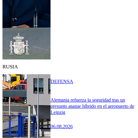
RUSIA
DEFENSA
Alemania refuerza la seguridad tras un
presunto ataque híbrido en el aeropuerto de
Leipzig
06.08.2026