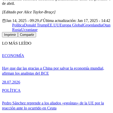
de abril.
[Editado por Alice Taylor-Braçe]
Jan 14, 2025 - 09:29
Última actualización: Jan 17, 2025 - 14:42
Política
Donald Trump
EE.UU
Europa Global
Groenlandia
Otan
Rusia
Ucrania
ue
Imprimir
Compartir
LO MÁS LEÍDO
ECONOMÍA
Hay que dar las gracias a China por salvar la economía mundial,
afirman los analistas del BCE
28.07.2026
POLÍTICA
Pedro Sánchez reprende a los aliados «egoístas» de la UE por la
reacción ante lo ocurrido en Ceuta