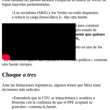
lograr mayorías parlamentarias.
«Los socialistas (S&D) y los Verdes no están dispuestos
a reducir la carga [burocrática ]», dijo otra fuente.
Por todo ello, Weber se ha escorado a la derecha para construir
mayorías, en alianza con fuerzas «pro-Ucrania, pro-estado de
derecho y pro-europeas»,
y ha
tolerado t
ácitamente que quienes
están aún más a la derecha voten junto al PPE.
Eso no agrada a todos, pues Merz se ha convertido en uno de los
defensores más fervientes del
cordón sanitario.
«La CDU/CSU quiere hacer política en el centro político», comenta
otra fuente europea.
Choque
a tres
Ante las limitaciones legislativas, algunos temen que Merz tome
decisiones más radicales.
«Entendería que la CDU se impacientara y acudiera a
Bruselas con la confianza de que el PPE aceptará su
posición», comenta la fuente.