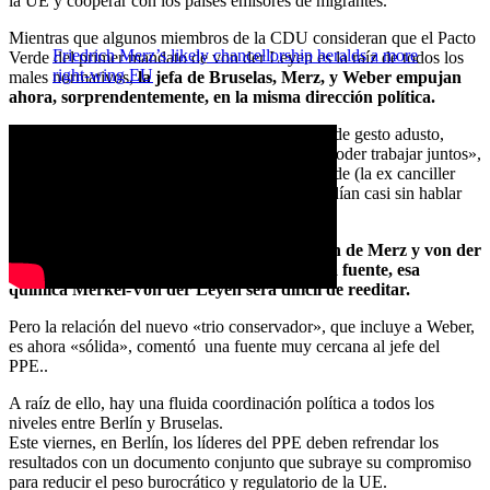
la UE y cooperar con los países emisores de migrantes.
Mientras que algunos miembros de la CDU consideran que el Pacto
Friedrich Merz’s likely chancellorship heralds a more
Verde del primer mandato de von der Leyen es la raíz de todos los
right-wing EU
males normativos,
la jefa de Bruselas, Merz, y Weber empujan
ahora, sorprendentemente, en la misma dirección política.
Weber, siempre sonriente, y el jefe de la CDU, de gesto adusto,
«primero tuvieron que encontrar la manera de poder trabajar juntos»,
comenta una fuente de Bruselas. «A diferencia de (la ex canciller
Angela Merkel) y von der Leyen, que se entendían casi sin hablar
(…) desde hacía mucho tiempo», añadieron.
Sin embargo,
que nadie espere que la relación de Merz y von der
Leyen sea tan cálida, ya que, según la misma fuente, esa
química Merkel-Von der Leyen será difícil de reeditar.
Pero la relación del nuevo «trio conservador», que incluye a Weber,
es ahora «sólida», comentó una fuente muy cercana al jefe del
PPE..
A raíz de ello, hay una fluida coordinación política a todos los
niveles entre Berlín y Bruselas.
Este viernes, en Berlín, los líderes del PPE deben refrendar los
resultados con un documento conjunto que subraye su compromiso
para reducir el peso burocrático y regulatorio de la UE.