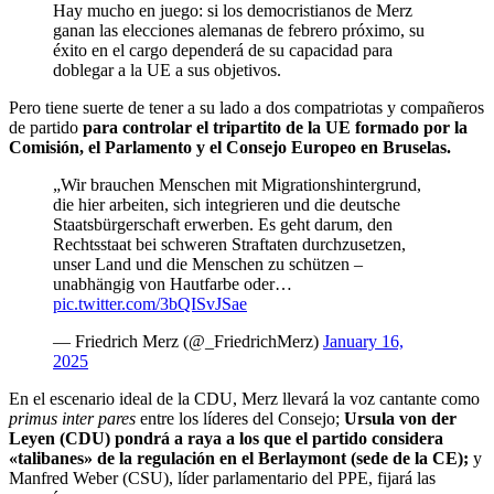
Hay mucho en juego: si los democristianos de Merz
ganan las elecciones alemanas de febrero próximo, su
éxito en el cargo dependerá de su capacidad para
doblegar a la UE a sus objetivos.
Pero tiene suerte de tener a su lado a dos compatriotas y compañeros
de partido
para controlar el tripartito de la UE formado por la
Comisión, el Parlamento y el Consejo Europeo en Bruselas.
„Wir brauchen Menschen mit Migrationshintergrund,
die hier arbeiten, sich integrieren und die deutsche
Staatsbürgerschaft erwerben. Es geht darum, den
Rechtsstaat bei schweren Straftaten durchzusetzen,
unser Land und die Menschen zu schützen –
unabhängig von Hautfarbe oder…
pic.twitter.com/3bQISvJSae
— Friedrich Merz (@_FriedrichMerz)
January 16,
2025
En el escenario ideal de la CDU, Merz llevará la voz cantante como
primus inter pares
entre los líderes del Consejo;
Ursula von der
Leyen (CDU) pondrá a raya a los que el partido considera
«talibanes» de la regulación en el Berlaymont (sede de la CE);
y
Manfred Weber (CSU), líder parlamentario del PPE, fijará las