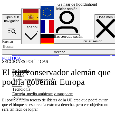
Ga naar de hoofdinhoud
Iniciar sesión
Open sub
Close menu
English
navigation
Español
Français
Has cerrado sesión.
Buscar
Iniciar sesión
Modo oscuro
Deutsch
Acceso
Rapporteur
Economía
Política
Newsletters
Eventos
Trabajo
POLÍTICA
SECCIONES POLÍTICAS
El trío conservador alemán que
Economía
Política
podría gobernar Europa
Agricultura y alimentación
Salud
Tecnología
Energía, medio ambiente y transporte
Defensa
El posible futuro terceto de líderes de la UE cree que podrá evitar
que el bloque se escore a la extrema derecha, pero ese objetivo no
será tan fácil de lograr.