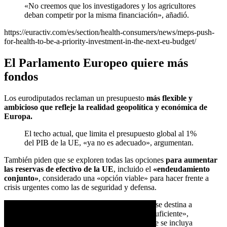
«No creemos que los investigadores y los agricultores
deban competir por la misma financiación», añadió.
https://euractiv.com/es/section/health-consumers/news/meps-push-
for-health-to-be-a-priority-investment-in-the-next-eu-budget/
El Parlamento Europeo quiere más
fondos
Los eurodiputados reclaman un presupuesto
más flexible y
ambicioso que refleje la realidad geopolítica y económica de
Europa.
El techo actual, que limita el presupuesto global al 1%
del PIB de la UE, «ya no es adecuado», argumentan.
También piden que se exploren todas las opciones
para aumentar
las reservas de efectivo de la UE
, incluido el
«endeudamiento
conjunto»
, considerado una «opción viable» para hacer frente a
crisis urgentes como las de seguridad y defensa.
«En el presupuesto actual de la UE, sólo se destina a
defensa el 1,2%, lo que es claramente insuficiente»,
subrayó Mureșan, al tiempo que pidió que se incluya