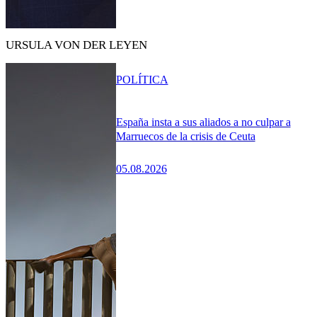
URSULA VON DER LEYEN
POLÍTICA
España insta a sus aliados a no culpar a
Marruecos de la crisis de Ceuta
05.08.2026