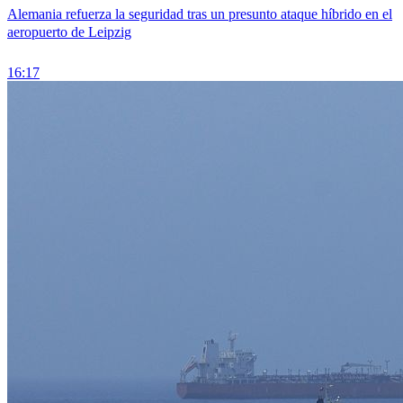
Alemania refuerza la seguridad tras un presunto ataque híbrido en el
aeropuerto de Leipzig
16:17