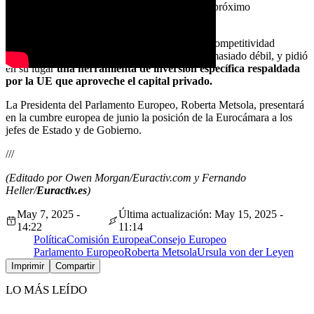
una estrategia de defensa completa en el próximo
presupuesto.
La Eurocámara también rechazó el Fondo de Competitividad
propuesto por la Comisión por considerarlo demasiado débil, y pidió
en su lugar
una herramienta de inversión específica respaldada
por la UE que aproveche el capital privado.
La Presidenta del Parlamento Europeo, Roberta Metsola, presentará
en la cumbre europea de junio la posición de la Eurocámara a los
jefes de Estado y de Gobierno.
///
(Editado por Owen Morgan/Euractiv.com y Fernando
Heller/
Euractiv.es
)
May 7, 2025 -
Última actualización: May 15, 2025 -
14:22
11:14
Política
Comisión Europea
Consejo Europeo
Parlamento Europeo
Roberta Metsola
Ursula von der Leyen
Imprimir
Compartir
LO MÁS LEÍDO