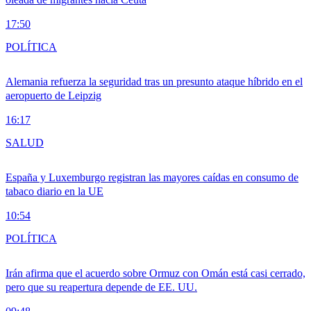
17:50
POLÍTICA
Alemania refuerza la seguridad tras un presunto ataque híbrido en el
aeropuerto de Leipzig
16:17
SALUD
España y Luxemburgo registran las mayores caídas en consumo de
tabaco diario en la UE
10:54
POLÍTICA
Irán afirma que el acuerdo sobre Ormuz con Omán está casi cerrado,
pero que su reapertura depende de EE. UU.