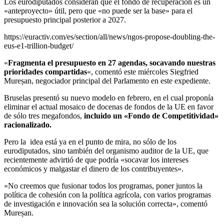
Los eurodiputados consideran que el fondo de recuperación es un
«anteproyecto» útil, pero que «no puede ser la base» para el
presupuesto principal posterior a 2027.
https://euractiv.com/es/section/all/news/ngos-propose-doubling-the-
eus-e1-trillion-budget/
«
Fragmenta el presupuesto en 27 agendas, socavando nuestras
prioridades compartidas
«, comentó este miércoles Siegfried
Mureșan, negociador principal del Parlamento en este expediente.
Bruselas presentó su nuevo modelo en febrero, en el cual proponía
eliminar el actual mosaico de docenas de fondos de la UE en favor
de sólo tres megafondos,
incluido un «Fondo de Competitividad»
racionalizado.
Pero la idea está ya en el punto de mira, no sólo de los
eurodiputados, sino también del organismo auditor de la UE, que
recientemente advirtió de que podría «socavar los intereses
económicos y malgastar el dinero de los contribuyentes».
«No creemos que fusionar todos los programas, poner juntos la
política de cohesión con la política agrícola, con varios programas
de investigación e innovación sea la solución correcta», comentó
Mureșan.