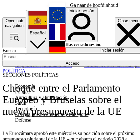
Ga naar de hoofdinhoud
Iniciar sesión
Open sub
Close menu
English
navigation
Español
Français
Has cerrado sesión.
Buscar
Iniciar sesión
Modo oscuro
Deutsch
Acceso
Rapporteur
Economía
Política
Newsletters
Eventos
Trabajo
POLÍTICA
SECCIONES POLÍTICAS
Choque entre el Parlamento
Economía
Política
Europeo y Bruselas sobre el
Agricultura y alimentación
Salud
nuevo presupuesto de la UE
Tecnología
Energía, medio ambiente y transporte
Defensa
La Eurocámara aprobó este miércoles su posición sobre el próximo
presupuesto plurianual de la UE – que abarca el período 2028 a