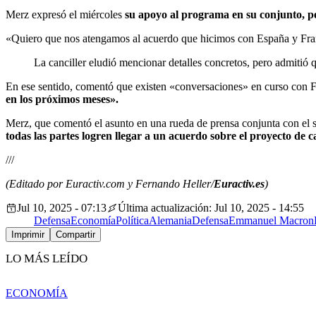
Merz expresó el miércoles
su apoyo al programa en su conjunto, pe
«Quiero que nos atengamos al acuerdo que hicimos con España y Fra
La canciller eludió mencionar detalles concretos, pero admitió
En ese sentido, comentó que existen «conversaciones» en curso con 
en los próximos meses».
Merz, que comentó el asunto en una rueda de prensa conjunta con el 
todas las partes logren llegar a un acuerdo sobre el proyecto de c
///
(Editado por Euractiv.com y Fernando Heller/
Euractiv.es
)
Jul 10, 2025 - 07:13
Última actualización: Jul 10, 2025 - 14:55
Defensa
Economía
Política
Alemania
Defensa
Emmanuel Macron
Imprimir
Compartir
LO MÁS LEÍDO
ECONOMÍA