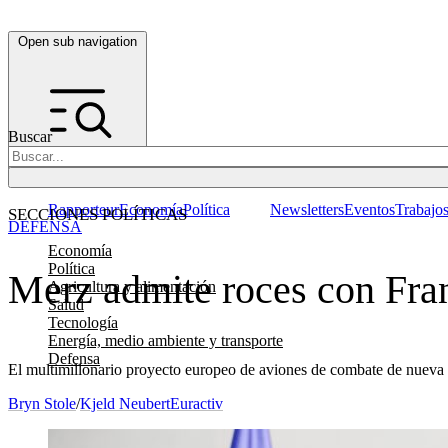
Open sub navigation
Buscar
Rapporteur
Economía
Política
Newsletters
Eventos
Trabajo
SECCIONES POLÍTICAS
DEFENSA
Economía
Política
Merz admite roces con Fra
Agricultura y alimentación
Salud
Tecnología
Energía, medio ambiente y transporte
Defensa
El multimillonario proyecto europeo de aviones de combate de nueva g
Bryn Stole
/
Kjeld Neubert
Euractiv