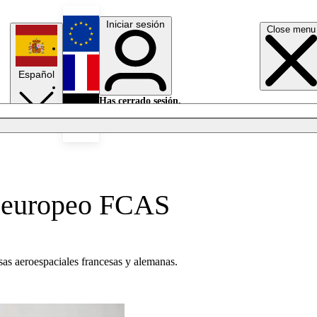
Iniciar sesión
Close menu
English
Español
Français
Has cerrado sesión.
Iniciar sesión
Modo oscuro
Deutsch
za europeo FCAS
sas aeroespaciales francesas y alemanas.