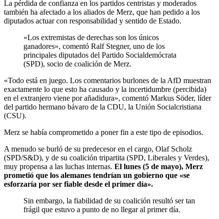
La pérdida de confianza en los partidos centristas y moderados
también ha afectado a los aliados de Merz, que han pedido a los
diputados actuar con responsabilidad y sentido de Estado.
«Los extremistas de derechas son los únicos
ganadores», comentó Ralf Stegner, uno de los
principales diputados del Partido Socialdemócrata
(SPD), socio de coalición de Merz.
«Todo está en juego. Los comentarios burlones de la AfD muestran
exactamente lo que esto ha causado y la incertidumbre (percibida)
en el extranjero viene por añadidura», comentó Markus Söder, líder
del partido hermano bávaro de la CDU, la Unión Socialcristiana
(CSU).
Merz se había comprometido a poner fin a este tipo de episodios.
A menudo se burló de su predecesor en el cargo, Olaf Scholz
(SPD/S&D), y de su coalición tripartita (SPD, Liberales y Verdes),
muy propensa a las luchas internas.
El lunes (5 de mayo), Merz
prometió que los alemanes tendrían un gobierno que «se
esforzaría por ser fiable desde el primer día».
Sin embargo, la fiabilidad de su coalición resultó ser tan
frágil que estuvo a punto de no llegar al primer día.