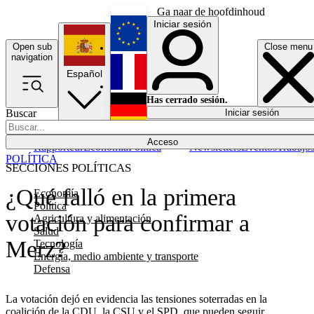
Ga naar de hoofdinhoud
Iniciar sesión
Open sub
Close menu
English
navigation
Español
Français
Has cerrado sesión.
Buscar
Iniciar sesión
Modo oscuro
Deutsch
Acceso
Rapporteur
Economía
Política
Newsletters
Eventos
Trabajo
POLÍTICA
SECCIONES POLÍTICAS
¿Qué falló en la primera
Economía
Política
votación para confirmar a
Agricultura y alimentación
Salud
Merz?
Tecnología
Energía, medio ambiente y transporte
Defensa
La votación dejó en evidencia las tensiones soterradas en la
coalición de la CDU, la CSU y el SPD, que pueden seguir