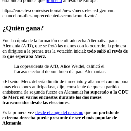
estabilidad política que
prometió
al resto de Europa.
https://euractiv.com/es/section/all/news/merz-elected-german-
chancellor-after-unprecedented-second-round-vote/
¿Quién gana?
Fue la cúpula de la formación de ultraderecha Alternativa para
Alemania (AfD), que se frotó las manos con lo ocurrido, la primera
en dirigirse a la prensa tras la votación inicial:
todo salió al revés de
lo que esperaba Merz.
La copresidenta de AfD, Alice Weidel, calificó el
fracaso electoral de «un buen día para Alemania».
«El señor Merz debería dimitir de inmediato y allanar el camino para
unas elecciones anticipadas», dijo, consciente de que su partido
antisistema (la segunda fuerza en Alemania)
ha superado a la CDU
de Merz en varias encuestas durante los dos meses
transcurridos desde las elecciones.
Es la primera vez
desde el auge del nazismo
que
un partido de
extrema derecha puede presumir de ser el más popular de
Alemania.