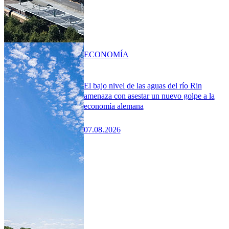
ECONOMÍA
El bajo nivel de las aguas del río Rin
amenaza con asestar un nuevo golpe a la
economía alemana
07.08.2026