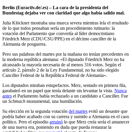
Berlín (Euractiv.de/.es) – La cara de la presidenta del
Bundestag dejaba ver con claridad que algo había salido mal.
Julia Klöckner mostraba una mueca severa mientras leía el resultado
de lo que todos pensaban sería un procedimiento rutinario: la
votación del Parlamento que convertía al líder democristiano
Friedrich Merz (CDU/CSU/PPE) en el décimo canciller de la
Alemania de posguerra.
Pero sus palabras del martes por la mañana no tenían precedentes en
la moderna república alemana: «El diputado Friedrich Merz no ha
alcanzado la mayoría necesaria de al menos 316 votos. Según el
artículo 2, párrafo 2 de la Ley Fundamental, no ha sido elegido
Canciller Federal de la República Federal de Alemania».
Los diputados miraban estupefactos. Merz, sentado en primera fila,
garabateó en un papel que tenía delante sin levantar la vista.
Nunca
antes
el Parlamento había rechazado a un candidato a Canciller
. Fue
un
Schmach
monumental, una humillación.
Su elección en la segunda votación
del martes
evitó un desastre que
podría haber acabado con su carrera y sumido a Alemania en el caos
político. Pero el episodio
arruinó
lo que Merz creía sería el amanecer
de una nueva era, poniendo en duda que pueda restaurar la