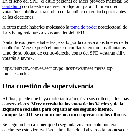
En el seno del SPD, el estilo personal de Merz provocó malestar. Se
confabuló
con la extrema derecha -dijeron- para influir en una
votación simbólica para endurecer la política migratoria poco antes
de las elecciones.
A otros puede haberles molestado la
toma de poder
postelectoral de
Lars Klingbeil, nuevo vicecanciller del SPD.
Nada de eso parece haberles pasado por la cabeza a los líderes de la
coalición. Merz
expresó el lunes su confianza en que los diputados
tanto de su bloque de centro-derecha como del SPD «estarán allí y
votarán a favor».
https://euractiv.com/es/section/politics/news/meet-merzs-top-
minister-picks/
Una cuestión de supervivencia
Al final, puede que haya molestado aún más a sus críticos, a los mas
conservadores.
Merz
necesitaba los votos de los Verdes y de la
Izquierda socialista para organizar ese segundo intento,
aunque la CDU se comprometió a no cooperar con los últimos.
Se llegó incluso a temer que la segunda votación sólo pudiera
celebrarse este viernes. Eso habría llevado al absurdo la promesa de