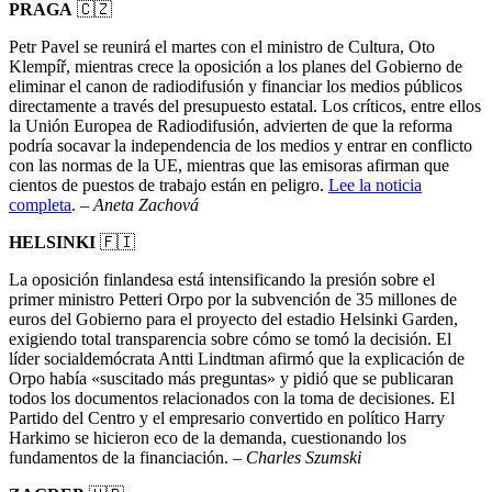
PRAGA
🇨🇿
Petr Pavel se reunirá el martes con el ministro de Cultura, Oto
Klempíř, mientras crece la oposición a los planes del Gobierno de
eliminar el canon de radiodifusión y financiar los medios públicos
directamente a través del presupuesto estatal. Los críticos, entre ellos
la Unión Europea de Radiodifusión, advierten de que la reforma
podría socavar la independencia de los medios y entrar en conflicto
con las normas de la UE, mientras que las emisoras afirman que
cientos de puestos de trabajo están en peligro.
Lee la noticia
completa
. –
Aneta Zachová
HELSINKI
🇫🇮
La oposición finlandesa está intensificando la presión sobre el
primer ministro Petteri Orpo por la subvención de 35 millones de
euros del Gobierno para el proyecto del estadio Helsinki Garden,
exigiendo total transparencia sobre cómo se tomó la decisión. El
líder socialdemócrata Antti Lindtman afirmó que la explicación de
Orpo había «suscitado más preguntas» y pidió que se publicaran
todos los documentos relacionados con la toma de decisiones. El
Partido del Centro y el empresario convertido en político Harry
Harkimo se hicieron eco de la demanda, cuestionando los
fundamentos de la financiación. –
Charles Szumski