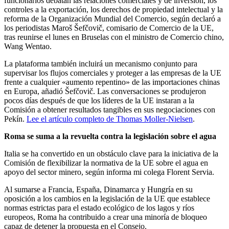
funcionarios debatan las relaciones comerciales y de inversión, los
controles a la exportación, los derechos de propiedad intelectual y la
reforma de la Organización Mundial del Comercio, según declaró a
los periodistas Maroš Šefčovič, comisario de Comercio de la UE,
tras reunirse el lunes en Bruselas con el ministro de Comercio chino,
Wang Wentao.
La plataforma también incluirá un mecanismo conjunto para
supervisar los flujos comerciales y proteger a las empresas de la UE
frente a cualquier «aumento repentino» de las importaciones chinas
en Europa, añadió Šefčovič. Las conversaciones se produjeron
pocos días después de que los líderes de la UE instaran a la
Comisión a obtener resultados tangibles en sus negociaciones con
Pekín.
Lee el artículo completo de Thomas Moller-Nielsen
.
Roma se suma a la revuelta contra la legislación sobre el agua
Italia se ha convertido en un obstáculo clave para la iniciativa de la
Comisión de flexibilizar la normativa de la UE sobre el agua en
apoyo del sector minero, según informa mi colega Florent Servia.
Al sumarse a Francia, España, Dinamarca y Hungría en su
oposición a los cambios en la legislación de la UE que establece
normas estrictas para el estado ecológico de los lagos y ríos
europeos, Roma ha contribuido a crear una minoría de bloqueo
capaz de detener la propuesta en el Consejo.