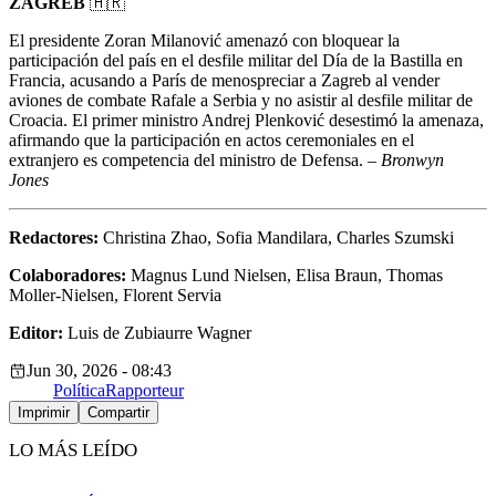
ZAGREB
🇭🇷
El presidente Zoran Milanović amenazó con bloquear la
participación del país en el desfile militar del Día de la Bastilla en
Francia, acusando a París de menospreciar a Zagreb al vender
aviones de combate Rafale a Serbia y no asistir al desfile militar de
Croacia. El primer ministro Andrej Plenković desestimó la amenaza,
afirmando que la participación en actos ceremoniales en el
extranjero es competencia del ministro de Defensa. –
Bronwyn
Jones
Redactores:
Christina Zhao, Sofia Mandilara, Charles Szumski
Colaboradores:
Magnus Lund Nielsen, Elisa Braun, Thomas
Moller-Nielsen, Florent Servia
Editor:
Luis de Zubiaurre Wagner
Jun 30, 2026 - 08:43
Política
Rapporteur
Imprimir
Compartir
LO MÁS LEÍDO