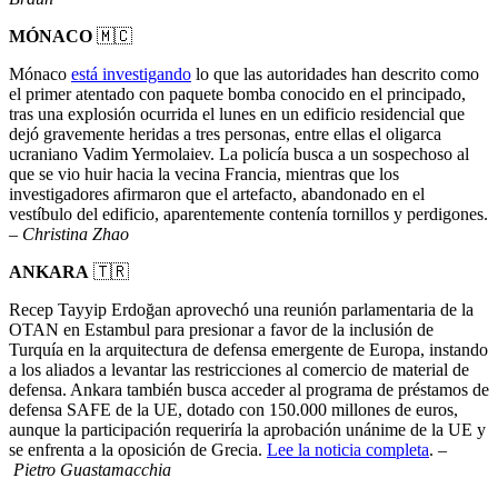
MÓNACO
🇲🇨
Mónaco
está investigando
lo que las autoridades han descrito como
el primer atentado con paquete bomba conocido en el principado,
tras una explosión ocurrida el lunes en un edificio residencial que
dejó gravemente heridas a tres personas, entre ellas el oligarca
ucraniano Vadim Yermolaiev. La policía busca a un sospechoso al
que se vio huir hacia la vecina Francia, mientras que los
investigadores afirmaron que el artefacto, abandonado en el
vestíbulo del edificio, aparentemente contenía tornillos y perdigones.
–
Christina Zhao
ANKARA
🇹🇷
Recep Tayyip Erdoğan aprovechó una reunión parlamentaria de la
OTAN en Estambul para presionar a favor de la inclusión de
Turquía en la arquitectura de defensa emergente de Europa, instando
a los aliados a levantar las restricciones al comercio de material de
defensa. Ankara también busca acceder al programa de préstamos de
defensa SAFE de la UE, dotado con 150.000 millones de euros,
aunque la participación requeriría la aprobación unánime de la UE y
se enfrenta a la oposición de Grecia.
Lee la noticia completa
. –
Pietro Guastamacchia