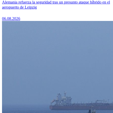
Alemania refuerza la seguridad tras un presunto ataque híbrido en el
aeropuerto de Leipzig
06.08.2026