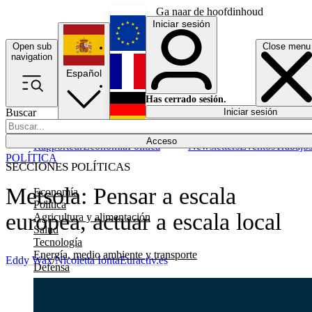
Ga naar de hoofdinhoud
Iniciar sesión
Open sub
Close menu
English
navigation
Español
Français
Has cerrado sesión.
Buscar
Iniciar sesión
Modo oscuro
Deutsch
Acceso
Rapporteur
Economía
Política
Newsletters
Eventos
Trabajo
POLÍTICA
SECCIONES POLÍTICAS
Metsola: Pensar a escala
Economía
Política
europea, actuar a escala local
Agricultura y alimentación
Salud
Tecnología
Energía, medio ambiente y transporte
Eddy Wax
/
Nicoletta Ionta
Euractiv.es
Defensa