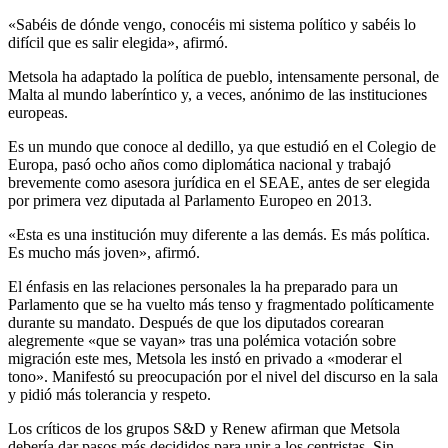
«Sabéis de dónde vengo, conocéis mi sistema político y sabéis lo
difícil que es salir elegida», afirmó.
Metsola ha adaptado la política de pueblo, intensamente personal, de
Malta al mundo laberíntico y, a veces, anónimo de las instituciones
europeas.
Es un mundo que conoce al dedillo, ya que estudió en el Colegio de
Europa, pasó ocho años como diplomática nacional y trabajó
brevemente como asesora jurídica en el SEAE, antes de ser elegida
por primera vez diputada al Parlamento Europeo en 2013.
«Esta es una institución muy diferente a las demás. Es más política.
Es mucho más joven», afirmó.
El énfasis en las relaciones personales la ha preparado para un
Parlamento que se ha vuelto más tenso y fragmentado políticamente
durante su mandato. Después de que los diputados corearan
alegremente «que se vayan» tras una polémica votación sobre
migración este mes, Metsola les instó en privado a «moderar el
tono». Manifestó su preocupación por el nivel del discurso en la sala
y pidió más tolerancia y respeto.
Los críticos de los grupos S&D y Renew afirman que Metsola
debería dar pasos más decididos para unir a los centristas. Sin