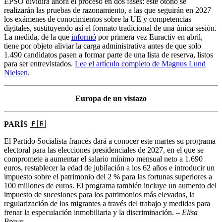
EPSO dividirá ahora el proceso en dos fases: este otoño se
realizarán las pruebas de razonamiento, a las que seguirán en 2027
los exámenes de conocimientos sobre la UE y competencias
digitales, sustituyendo así el formato tradicional de una única sesión.
La medida, de la que
informó
por primera vez Euractiv en abril,
tiene por objeto aliviar la carga administrativa antes de que solo
1.490 candidatos pasen a formar parte de una lista de reserva, listos
para ser entrevistados.
Lee el artículo completo de Magnus Lund
Nielsen
.
Europa de un vistazo
PARÍS
🇫🇷
El Partido Socialista francés dará a conocer este martes su programa
electoral para las elecciones presidenciales de 2027, en el que se
compromete a aumentar el salario mínimo mensual neto a 1.690
euros, restablecer la edad de jubilación a los 62 años e introducir un
impuesto sobre el patrimonio del 2 % para las fortunas superiores a
100 millones de euros. El programa también incluye un aumento del
impuesto de sucesiones para los patrimonios más elevados, la
regularización de los migrantes a través del trabajo y medidas para
frenar la especulación inmobiliaria y la discriminación. –
Elisa
Braun