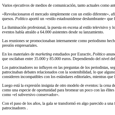
Varios ejecutivos de medios de comunicación, tanto actuales como anti
«Revolucionaron el mercado simplemente con un estilo diferente», af
quesos.
Politico
aportó un «estilo estadounidense deslumbrante» que ha
La iluminación profesional, la puesta en escena al estilo televisivo y
eventos había atraído a 64.000 asistentes desde su lanzamiento.
Las reuniones se promocionaban internamente como periodismo hecho r
presión empresariales.
En los materiales de
marketing
estudiados por Euractiv,
Politico
anunci
que oscilaban entre 35.000 y 85.000 euros. Dependiendo del nivel del p
Los patrocinadores no influyen en las preguntas de los periodistas, s
patrocinaban debates relacionados con la sostenibilidad
,
lo que alguno
consideren incompatibles con los estándares editoriales, mientras que
Luego está la expresión insignia de otro modelo de eventos: la cena d
como una especie de oportunidad para bromear un poco con las élites 
como «el subversivo conservador».
Con el paso de los años, la gala se transformó en algo parecido a una fi
patrocinadores .