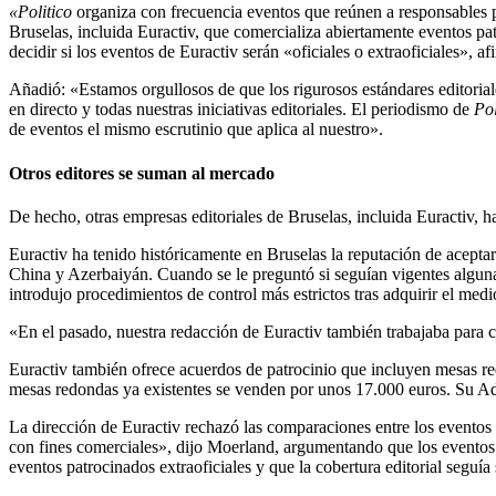
«Politico
organiza con frecuencia eventos que reúnen a responsables pol
Bruselas, incluida Euractiv, que comercializa abiertamente eventos pat
decidir si los eventos de Euractiv serán «oficiales o extraoficiales»,
Añadió: «Estamos orgullosos de que los rigurosos estándares editoria
en directo y todas nuestras iniciativas editoriales. El periodismo de
Pol
de eventos el mismo escrutinio que aplica al nuestro».
Otros editores se suman al mercado
De hecho, otras empresas editoriales de Bruselas, incluida Euractiv,
Euractiv ha tenido históricamente en Bruselas la reputación de acepta
China y Azerbaiyán. Cuando se le preguntó si seguían vigentes algunas
introdujo procedimientos de control más estrictos tras adquirir el med
«En el pasado, nuestra redacción de Euractiv también trabajaba para c
Euractiv también ofrece acuerdos de patrocinio que incluyen mesas r
mesas redondas ya existentes se venden por unos 17.000 euros. Su A
La dirección de Euractiv rechazó las comparaciones entre los eventos
con fines comerciales», dijo Moerland, argumentando que los eventos p
eventos patrocinados extraoficiales y que la cobertura editorial segu