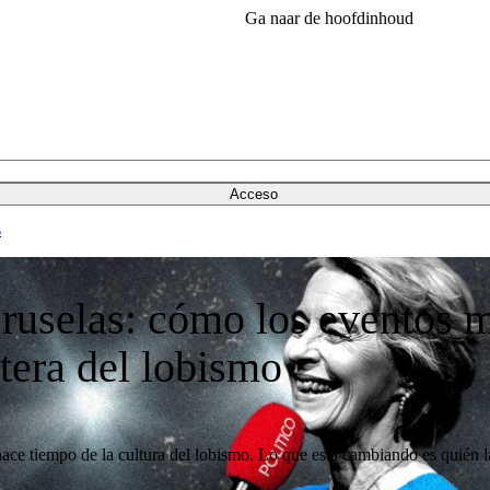
Ga naar de hoofdinhoud
Acceso
s
Bruselas: cómo los eventos m
tera del lobismo
ace tiempo de la cultura del lobismo. Lo que está cambiando es quién l