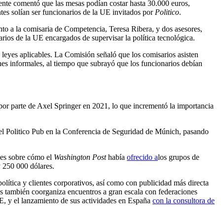
tente comentó que las mesas podían costar hasta 30.000 euros,
ntes solían ser funcionarios de la UE invitados por
Politico
.
nto a la comisaria de Competencia, Teresa Ribera, y dos asesores,
rios de la UE encargados de supervisar la política tecnológica.
 leyes aplicables. La Comisión señaló que los comisarios asisten
nes informales, al tiempo que subrayó que los funcionarios debían
por parte de Axel Springer en 2021, lo que incrementó la importancia
el Politico Pub en la Conferencia de Seguridad de Múnich, pasando
ajes sobre cómo el
Washington Post
había
ofrecido a
los grupos de
y 250 000 dólares.
olítica y clientes corporativos, así como con publicidad más directa
ntos también coorganiza encuentros a gran escala con federaciones
 UE, y el lanzamiento de sus actividades en España
con la consultora de