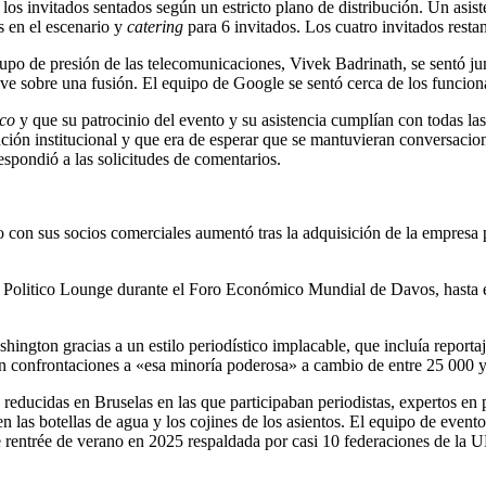
los invitados sentados según un estricto plano de distribución. Un asis
s en el escenario y
catering
para 6 invitados. Los cuatro invitados resta
rupo de presión de las telecomunicaciones, Vivek Badrinath, se sentó ju
ave sobre una fusión. El equipo de Google se sentó cerca de los funciona
ico
y que su patrocinio del evento y su asistencia cumplían con todas las
nción institucional y que era de esperar que se mantuvieran conversacio
espondió a las solicitudes de comentarios.
o con sus socios comerciales aumentó tras la adquisición de la empresa 
l Politico Lounge durante el Foro Económico Mundial de Davos, hasta 
hington gracias a un estilo periodístico implacable, que incluía report
 sin confrontaciones a «esa minoría poderosa» a cambio de entre 25 000 
educidas en Bruselas en las que participaban periodistas, expertos en p
 en las botellas de agua y los cojines de los asientos. El equipo de eve
 de rentrée de verano en 2025 respaldada por casi 10 federaciones de la