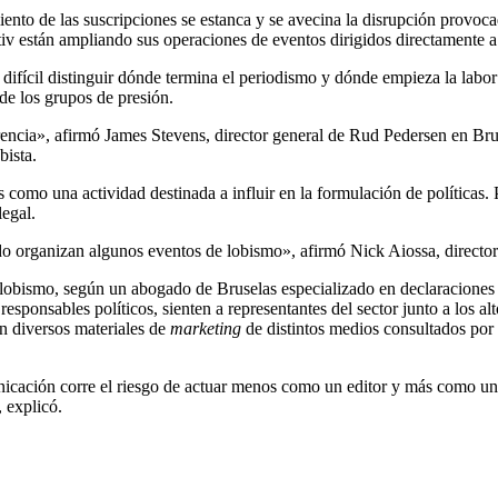
imiento de las suscripciones se estanca y se avecina la disrupción pro
iv están ampliando sus operaciones de eventos dirigidos directamente a l
 difícil distinguir dónde termina el periodismo y dónde empieza la labor
e los grupos de presión.
rencia», afirmó James Stevens, director general de Rud Pedersen en Brusel
bista.
 como una actividad destinada a influir en la formulación de políticas.
egal.
o organizan algunos eventos de lobismo», afirmó
Nick Aiossa, directo
 lobismo, según un abogado de Bruselas especializado en declaraciones
esponsables políticos, sienten a representantes del sector junto a los a
en diversos materiales de
marketing
de distintos medios consultados por
cación corre el riesgo de actuar menos como un editor y más como un in
, explicó.