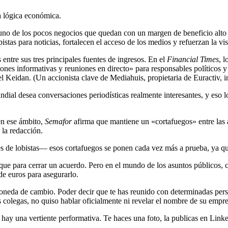
ra lógica económica.
 uno de los pocos negocios que quedan con un margen de beneficio alto 
istas para noticias, fortalecen el acceso de los medios y refuerzan la vis
 entre sus tres principales fuentes de ingresos. En el
Financial Times
, 
ones informativas y reuniones en directo» para responsables políticos y
el Keidan.
(Un accionista clave de Mediahuis, propietaria de Euractiv, i
ndial desea conversaciones periodísticas realmente interesantes, y eso 
en ese ámbito,
Semafor
afirma que mantiene un «cortafuegos» entre las ac
 la redacción.
s de lobistas
—
esos cortafuegos se ponen cada vez más a prueba, ya q
o que para cerrar un acuerdo. Pero en el mundo de los asuntos públicos,
de euros para asegurarlo.
oneda de cambio. Poder decir que te has reunido con determinadas pers
s colegas, no quiso hablar oficialmente ni revelar el nombre de su empre
ay una vertiente performativa. Te haces una foto, la publicas en LinkedI