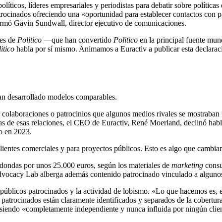
íticos, líderes empresariales y periodistas para debatir sobre políticas
rocinados ofreciendo una «oportunidad para establecer contactos con par
 afirmó Gavin Sundwall, director ejecutivo de comunicaciones.
les de
Politico
—que han convertido
Politico
en la principal fuente mund
itico
habla por sí mismo. Animamos a Euractiv a publicar esta declarac
 han desarrollado modelos comparables.
r colaboraciones o patrocinios que algunos medios rivales se mostraban
 de esas relaciones, el CEO de Euractiv, René Moerland, declinó hablar
io en 2023.
lientes comerciales y para proyectos públicos. Esto es algo que cambia
edondas por unos 25.000 euros, según los materiales de
marketing
consu
dvocacy Lab alberga además contenido patrocinado vinculado a algunos
 públicos patrocinados y la actividad de lobismo. «Lo que hacemos es, e
atrocinados están claramente identificados y separados de la cobertura
ía siendo «completamente independiente y nunca influida por ningún clie