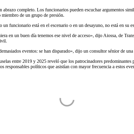
n abrazo completo. Los funcionarios pueden escuchar argumentos simila
ro miembro de un grupo de presión.
un funcionario está en el escenario o en un desayuno, no está en su esc
iera en un buen día tenemos ese nivel de acceso», dijo Aiossa, de Tran
ivil
.
emasiados eventos: se han disparado», dijo un consultor sénior de una
uselas entre 2019 y 2025 reveló que los patrocinadores predominantes p
os responsables políticos que asistían con mayor frecuencia a estos ev