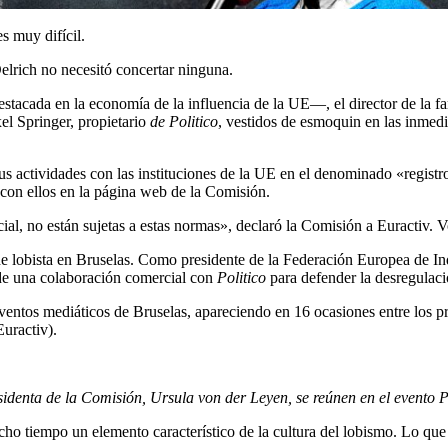
s muy difícil.
elrich no necesitó concertar ninguna.
estacada en la
economía de la influencia
de la
UE—, el director de la f
el Springer, propietario
de Politico
, vestidos de esmoquin en las inmed
us actividades con las instituciones de la UE en el denominado «registro
con ellos en la página web de la Comisión.
ial, no están sujetas a estas normas», declaró la Comisión a Euractiv.
V
 de lobista en Bruselas. Como presidente de la Federación Europea de I
o de una colaboración comercial con
Politico
para defender la desregulaci
ventos mediáticos de Bruselas, apareciendo en 16 ocasiones entre los p
Euractiv).
presidenta de la Comisión, Ursula von der Leyen, se reúnen en el event
ho tiempo un elemento característico de la cultura del lobismo. Lo que