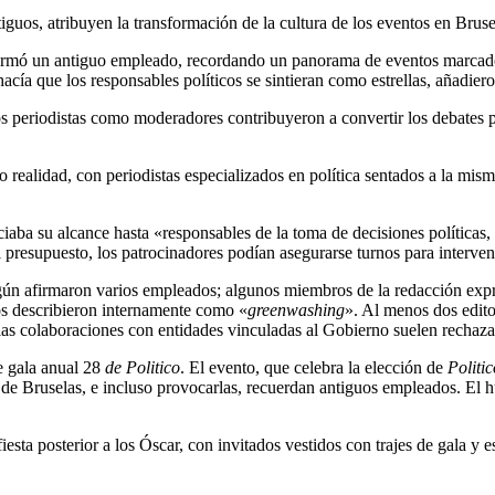
guos, atribuyen la transformación de la cultura de los eventos en Bruse
irmó un antiguo empleado, recordando un panorama de eventos marcado 
cía que los responsables políticos se sintieran como estrellas, añadiero
 los periodistas como moderadores contribuyeron a convertir los debates p
ealidad, con periodistas especializados en política sentados a la mis
aba su alcance hasta «responsables de la toma de decisiones políticas, 
resupuesto, los patrocinadores podían asegurarse turnos para intervenir,
egún afirmaron varios empleados; algunos miembros de la redacción expr
s describieron internamente como «
greenwashing
». Al menos dos edito
 las colaboraciones con entidades vinculadas al Gobierno suelen rechaza
e gala anual 28
de Politico
.
El evento, que celebra la elección de
Politi
de Bruselas, e incluso provocarlas, recuerdan antiguos empleados. El h
esta posterior a los Óscar, con invitados vestidos con trajes de gala y e