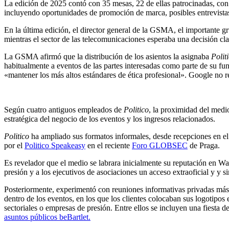
La edición de 2025 contó con 35 mesas, 22 de ellas patrocinadas, con 
incluyendo oportunidades de promoción de marca, posibles entrevista
En la última edición, el director general de la GSMA, el importante g
mientras el sector de las telecomunicaciones esperaba una decisión cl
La GSMA afirmó que la distribución de los asientos la asignaba
Polit
habitualmente a eventos de las partes interesadas como parte de su fu
«mantener los más altos estándares de ética profesional». Google no r
Según cuatro antiguos empleados de
Politico
, la proximidad del medi
estratégica del negocio de los eventos y los ingresos relacionados.
Politico
ha ampliado sus formatos informales, desde recepciones en e
por el
Politico Speakeasy
en el reciente
Foro GLOBSEC
de Praga.
Es revelador que el medio se labrara inicialmente su reputación en Was
presión y a los ejecutivos de asociaciones un acceso extraoficial y y
Posteriormente, experimentó con reuniones informativas privadas más r
dentro de los eventos, en los que los clientes colocaban sus logotipos
sectoriales o empresas de presión. Entre ellos se incluyen una fiesta
asuntos públicos beBartlet.