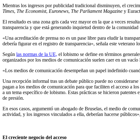
Mientras los ingresos por publicidad tradicional disminuyen, el crec
Times
,
The Economist
,
Euronews
,
The Parliament Magazine
y Euract
El resultado es una zona gris cada vez mayor en la que a veces resulta
transparencia y que está
generando inquietud dentro de la comunidad d
«Una acreditación de prensa no es un pase libre para eludir la transpa
debería figurar en el registro de transparencia», señala este veterano lo
Según
las normas de la UE,
el lobismo se define en términos generales
organizados por los medios de comunicación suelen caer en un vacío l
«Los medios de comunicación desempeñan un papel indefinido cuand
Una recepción informal tras un debate público puede no considerarse
pagan a los medios de comunicación para que faciliten el acceso a los r
a un tema específico de lobismo. Estas prácticas se hicieron patentes 
de presión.
En esos casos, argumentó un abogado de Bruselas, el medio de comuni
actividad, y los ingresos vinculados a ella, deberían hacerse públicos»
El creciente negocio del acceso