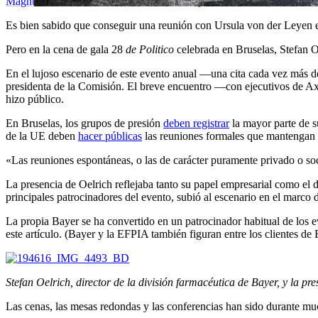
Magnus Lund Nielsen
/
Miriam Sáenz de Tejada
/
Elisa Braun
Euractiv
Es bien sabido que conseguir una reunión con Ursula von der Leyen e
Pero en la cena de gala 28
de Politico
celebrada en Bruselas, Stefan O
En el lujoso escenario de este evento anual —una cita cada vez más d
presidenta de la Comisión. El breve encuentro —con ejecutivos de Ax
hizo público.
En Bruselas, los grupos de presión
deben registrar
la mayor parte de s
de la UE deben
hacer públicas
las reuniones formales que mantengan 
«Las reuniones espontáneas, o las de carácter puramente privado o soc
La presencia de Oelrich reflejaba tanto su papel empresarial como el
principales patrocinadores del evento, subió al escenario en el marc
La propia Bayer se ha convertido en un patrocinador habitual de los e
este artículo. (Bayer y la EFPIA también figuran entre los clientes de 
Stefan Oelrich, director de la división farmacéutica de Bayer, y la 
Las cenas, las mesas redondas y las conferencias han sido durante muc