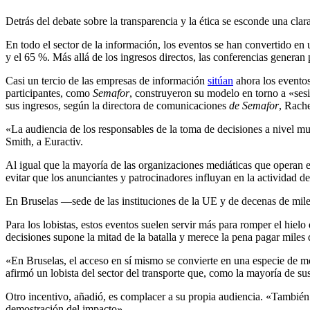
Detrás del debate sobre la transparencia y la ética se esconde una cla
En todo el sector de la información, los eventos se han convertido en
y el 65 %. Más allá de los ingresos directos, las conferencias generan p
Casi un tercio de las empresas de información
sitúan
ahora
los eventos
participantes, como
Semafor
, construyeron su modelo en torno a «sesi
sus ingresos, según la directora de comunicaciones
de Semafor
, Rach
«La audiencia de los responsables de la toma de decisiones a nivel mu
Smith,
a Euractiv.
Al igual que la mayoría de las organizaciones mediáticas que operan 
evitar que los anunciantes y patrocinadores influyan en la actividad de
En Bruselas
—
sede de las instituciones de la UE y de decenas de mile
Para los lobistas, estos eventos suelen servir más para romper el hiel
decisiones supone la mitad de la batalla y merece la pena pagar miles 
«En Bruselas, el acceso en sí mismo se convierte en una especie de m
afirmó un lobista del sector del transporte que, como la mayoría de su
Otro incentivo, añadió, es complacer a su propia audiencia.
«También h
demostración del impacto».