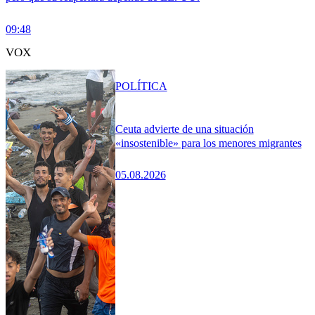
09:48
VOX
POLÍTICA
Ceuta advierte de una situación
«insostenible» para los menores migrantes
05.08.2026