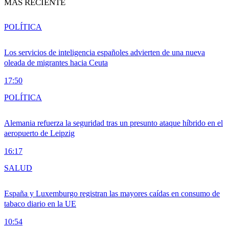
MÁS RECIENTE
POLÍTICA
Los servicios de inteligencia españoles advierten de una nueva
oleada de migrantes hacia Ceuta
17:50
POLÍTICA
Alemania refuerza la seguridad tras un presunto ataque híbrido en el
aeropuerto de Leipzig
16:17
SALUD
España y Luxemburgo registran las mayores caídas en consumo de
tabaco diario en la UE
10:54