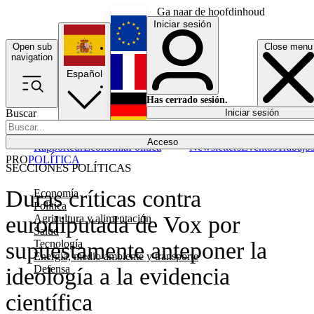
Ga naar de hoofdinhoud
Iniciar sesión
Open sub
Close menu
English
navigation
Español
Français
Has cerrado sesión.
Buscar
Iniciar sesión
Modo oscuro
Deutsch
Acceso
Rapporteur
Economía
Política
Newsletters
Eventos
Trabajo
PRO
POLÍTICA
SECCIONES POLÍTICAS
Duras críticas contra
Economía
Política
eurodiputada de Vox por
Agricultura y alimentación
Salud
Tecnología
supuestamente anteponer la
Energía, medio ambiente y transporte
Defensa
ideología a la evidencia
científica