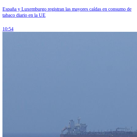
España y Luxemburgo registran las mayores caídas en consumo de
tabaco diario en la UE
10:54