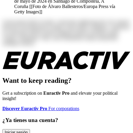
de mayo de 2024 en Santiago de Compostela, A
Coruña [[Foto de Álvaro Ballesteros/Europa Press vía
Getty Images]]
Lorem ipsum dolor sit amet, consectetur adipisicing elit. Ab corporis
deserunt exercitationem in itaque rerum ullam voluptates. Asperiores
at consectetur dolores harum magnam maiores possimus quam
veniam voluptatum. Alias, iusto laudantium neque perspiciatis
similique tenetur!
Want to keep reading?
Get a subscription on
Euractiv Pro
and elevate your political
insight!
Discover Euractiv Pro
For corporations
¿Ya tienes una cuenta?
Iniciar sesión