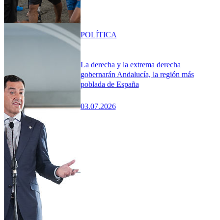
POLÍTICA
La derecha y la extrema derecha
gobernarán Andalucía, la región más
poblada de España
03.07.2026