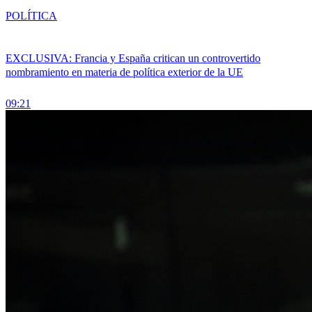
POLÍTICA
EXCLUSIVA: Francia y España critican un controvertido
nombramiento en materia de política exterior de la UE
09:21