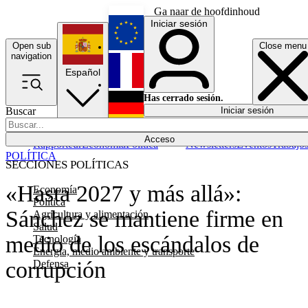
Ga naar de hoofdinhoud
Iniciar sesión
Open sub
Close menu
English
navigation
Español
Français
Has cerrado sesión.
Buscar
Iniciar sesión
Modo oscuro
Deutsch
Acceso
Rapporteur
Economía
Política
Newsletters
Eventos
Trabajo
POLÍTICA
SECCIONES POLÍTICAS
«Hasta 2027 y más allá»:
Economía
Política
Sánchez se mantiene firme en
Agricultura y alimentación
Salud
medio de los escándalos de
Tecnología
Energía, medio ambiente y transporte
corrupción
Defensa