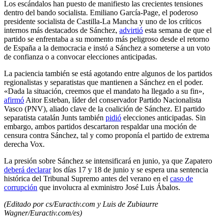
Los escándalos han puesto de manifiesto las crecientes tensiones
dentro del bando socialista. Emiliano García-Page, el poderoso
presidente socialista de Castilla-La Mancha y uno de los críticos
internos más destacados de Sánchez,
advirtió
esta semana de que el
partido se enfrentaba a su momento más peligroso desde el retorno
de España a la democracia e instó a Sánchez a someterse a un voto
de confianza o a convocar elecciones anticipadas.
La paciencia también se está agotando entre algunos de los partidos
regionalistas y separatistas que mantienen a Sánchez en el poder.
«Dada la situación, creemos que el mandato ha llegado a su fin»,
afirmó
Aitor Esteban, líder del conservador Partido Nacionalista
Vasco (PNV), aliado clave de la coalición de Sánchez. El partido
separatista catalán Junts también
pidió
elecciones anticipadas. Sin
embargo, ambos partidos descartaron respaldar una moción de
censura contra Sánchez, tal y como proponía el partido de extrema
derecha Vox.
La presión sobre Sánchez se intensificará en junio, ya que Zapatero
deberá declarar
los días 17 y 18 de junio y se espera una sentencia
histórica del Tribunal Supremo antes del verano en el
caso de
corrupción
que involucra al exministro José Luis Ábalos.
(Editado por cs/Euractiv.com y Luis de Zubiaurre
Wagner/Euractiv.com/es)