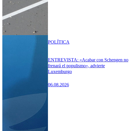
POLÍTICA
ENTREVISTA: «Acabar con Schengen no
frenará el populismo», advierte
Luxemburgo
06.08.2026